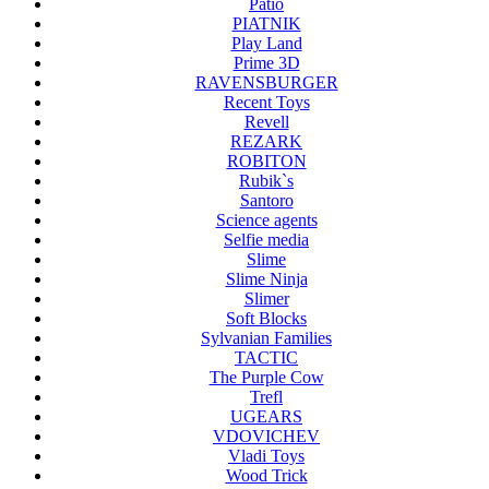
Patio
PIATNIK
Play Land
Prime 3D
RAVENSBURGER
Recent Toys
Revell
REZARK
ROBITON
Rubik`s
Santoro
Science agents
Selfie media
Slime
Slime Ninja
Slimer
Soft Blocks
Sylvanian Families
TACTIC
The Purple Cow
Trefl
UGEARS
VDOVICHEV
Vladi Toys
Wood Trick