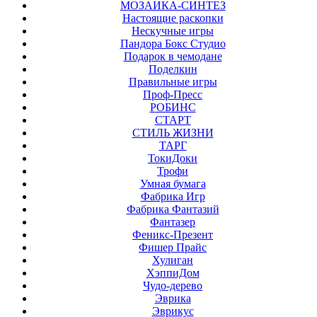
МОЗАИКА-СИНТЕЗ
Настоящие раскопки
Нескучные игры
Пандора Бокс Студио
Подарок в чемодане
Поделкин
Правильные игры
Проф-Пресс
РОБИНС
СТАРТ
СТИЛЬ ЖИЗНИ
ТАРГ
ТокиДоки
Трофи
Умная бумага
Фабрика Игр
Фабрика Фантазий
Фантазер
Феникс-Презент
Фишер Прайс
Хулиган
ХэппиДом
Чудо-дерево
Эврика
Эврикус