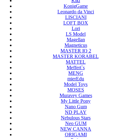
Kiki
KonigGame
Leonardo da Vinci
LISCIANI
LOFT BOX
Lori
LS Model
Magellan
Magneticus
MASTER IQ 2
MASTER KORABEL
MATTEL
Meffert`s
MENG
mierEdu
Model Toys
MOSES
Muravey Games
My Little Pony
Nano Gum
ND PLAY
Nebulous Stars
Neo GUM
NEW CANNA
ORIGAMI