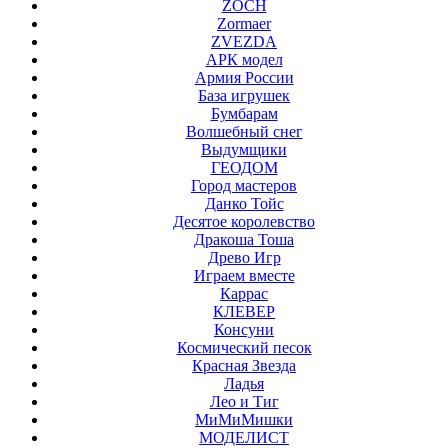
ZOCH
Zormaer
ZVEZDA
АРК модел
Армия России
База игрушек
Бумбарам
Волшебный снег
Выдумщики
ГЕОДОМ
Город мастеров
Данко Тойс
Десятое королевство
Дракоша Тоша
Древо Игр
Играем вместе
Каррас
КЛЕВЕР
Консуни
Космический песок
Красная Звезда
Ладья
Лео и Тиг
МиМиМишки
МОДЕЛИСТ