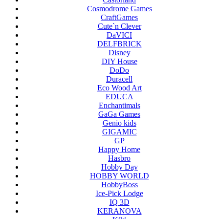
Cosmodrome Games
CraftGames
Cute`n Clever
DaVICI
DELFBRICK
Disney
DIY House
DoDo
Duracell
Eco Wood Art
EDUCA
Enchantimals
GaGa Games
Genio kids
GIGAMIC
GP
Happy Home
Hasbro
Hobby Day
HOBBY WORLD
HobbyBoss
Ice-Pick Lodge
IQ 3D
KERANOVA