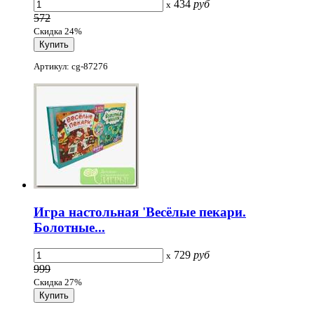
434
руб
x
572
Скидка 24%
Артикул: cg-87276
Игра настольная 'Весёлые пекари.
Болотные...
729
руб
x
999
Скидка 27%