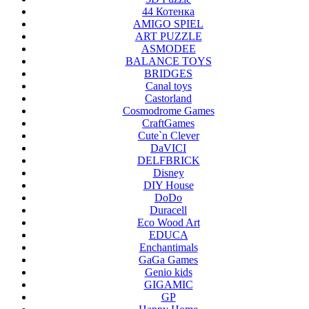
44 Котенка
AMIGO SPIEL
ART PUZZLE
ASMODEE
BALANCE TOYS
BRIDGES
Canal toys
Castorland
Cosmodrome Games
CraftGames
Cute`n Clever
DaVICI
DELFBRICK
Disney
DIY House
DoDo
Duracell
Eco Wood Art
EDUCA
Enchantimals
GaGa Games
Genio kids
GIGAMIC
GP