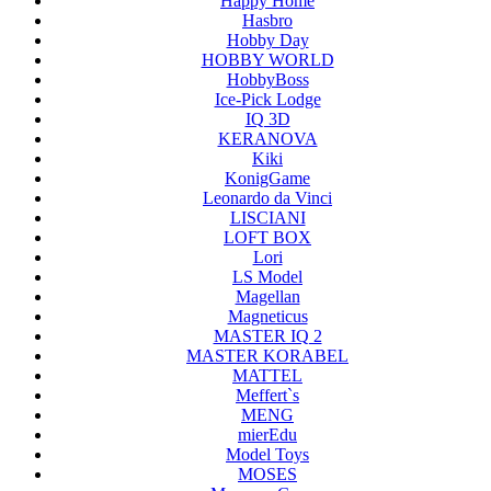
Happy Home
Hasbro
Hobby Day
HOBBY WORLD
HobbyBoss
Ice-Pick Lodge
IQ 3D
KERANOVA
Kiki
KonigGame
Leonardo da Vinci
LISCIANI
LOFT BOX
Lori
LS Model
Magellan
Magneticus
MASTER IQ 2
MASTER KORABEL
MATTEL
Meffert`s
MENG
mierEdu
Model Toys
MOSES