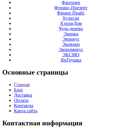
Фантазер
Феникс-Презент
Фишер Прайс
Хулиган
ХэппиДом
Чудо-дерево
Эврика
Эврикус
Экивоки
Экономикус
ЭКСМО
ЯиГрушка
Основные
страницы
Главная
Блог
Доставка
Оплата
Контакты
Карта сайта
Контактная
информация