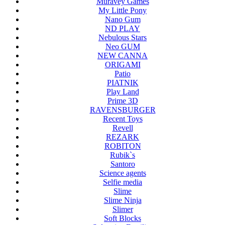
Muravey Games
My Little Pony
Nano Gum
ND PLAY
Nebulous Stars
Neo GUM
NEW CANNA
ORIGAMI
Patio
PIATNIK
Play Land
Prime 3D
RAVENSBURGER
Recent Toys
Revell
REZARK
ROBITON
Rubik`s
Santoro
Science agents
Selfie media
Slime
Slime Ninja
Slimer
Soft Blocks