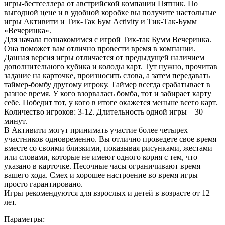
игры-бестселлера от австрийской компании Пятник. По
выгодной цене и в удобной коробке вы получите настольные
игры Активити и Тик-Так Бум Activity и Тик-Так-Бумм
«Вечеринка».
Для начала познакомимся с игрой Тик-так Бумм Вечеринка.
Она поможет вам отлично провести время в компании.
Данная версия игры отличается от предыдущей наличием
дополнительного кубика и колоды карт. Тут нужно, прочитав
задание на карточке, произносить слова, а затем передавать
таймер-бомбу другому игроку. Таймер всегда срабатывает в
разное время. У кого взорвалась бомба, тот и забирает карту
себе. Победит тот, у кого в итоге окажется меньше всего карт.
Количество игроков: 3-12. Длительность одной игры – 30
минут.
В Активити могут принимать участие более четырех
участников одновременно. Вы отлично проведете свое время
вместе со своими близкими, показывая рисунками, жестами
или словами, которые не имеют одного корня с тем, что
указано в карточке. Песочные часы ограничивают время
вашего хода. Смех и хорошее настроение во время игры
просто гарантировано.
Игры рекомендуются для взрослых и детей в возрасте от 12
лет.
Параметры: