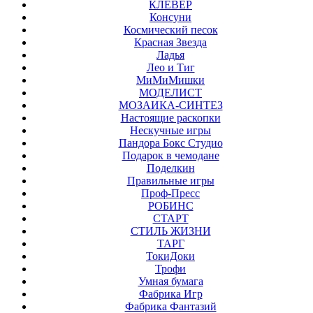
КЛЕВЕР
Консуни
Космический песок
Красная Звезда
Ладья
Лео и Тиг
МиМиМишки
МОДЕЛИСТ
МОЗАИКА-СИНТЕЗ
Настоящие раскопки
Нескучные игры
Пандора Бокс Студио
Подарок в чемодане
Поделкин
Правильные игры
Проф-Пресс
РОБИНС
СТАРТ
СТИЛЬ ЖИЗНИ
ТАРГ
ТокиДоки
Трофи
Умная бумага
Фабрика Игр
Фабрика Фантазий