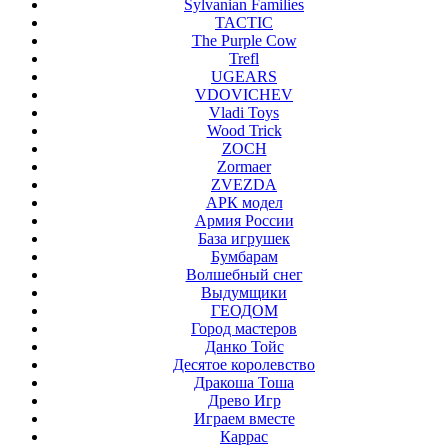
Sylvanian Families
TACTIC
The Purple Cow
Trefl
UGEARS
VDOVICHEV
Vladi Toys
Wood Trick
ZOCH
Zormaer
ZVEZDA
АРК модел
Армия России
База игрушек
Бумбарам
Волшебный снег
Выдумщики
ГЕОДОМ
Город мастеров
Данко Тойс
Десятое королевство
Дракоша Тоша
Древо Игр
Играем вместе
Каррас