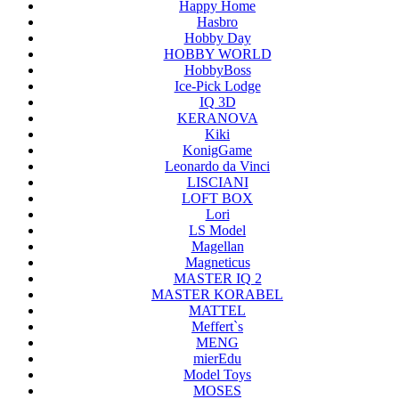
Happy Home
Hasbro
Hobby Day
HOBBY WORLD
HobbyBoss
Ice-Pick Lodge
IQ 3D
KERANOVA
Kiki
KonigGame
Leonardo da Vinci
LISCIANI
LOFT BOX
Lori
LS Model
Magellan
Magneticus
MASTER IQ 2
MASTER KORABEL
MATTEL
Meffert`s
MENG
mierEdu
Model Toys
MOSES