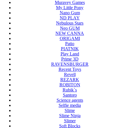
Muravey Games
My Little Pony
Nano Gum
ND PLAY
Nebulous Stars
Neo GUM
NEW CANNA
ORIGAMI
Patio
PIATNIK
Play Land
Prime 3D
RAVENSBURGER
Recent Toys
Revell
REZARK
ROBITON
Rubik`s
Santoro
Science agents
Selfie media
Slime
Slime Ninja
Slimer
Soft Blocks