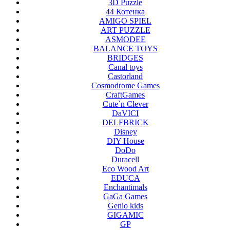
3D Puzzle
44 Котенка
AMIGO SPIEL
ART PUZZLE
ASMODEE
BALANCE TOYS
BRIDGES
Canal toys
Castorland
Cosmodrome Games
CraftGames
Cute`n Clever
DaVICI
DELFBRICK
Disney
DIY House
DoDo
Duracell
Eco Wood Art
EDUCA
Enchantimals
GaGa Games
Genio kids
GIGAMIC
GP