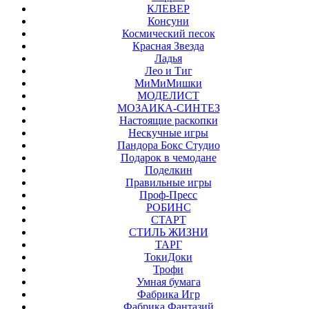
КЛЕВЕР
Консуни
Космический песок
Красная Звезда
Ладья
Лео и Тиг
МиМиМишки
МОДЕЛИСТ
МОЗАИКА-СИНТЕЗ
Настоящие раскопки
Нескучные игры
Пандора Бокс Студио
Подарок в чемодане
Поделкин
Правильные игры
Проф-Пресс
РОБИНС
СТАРТ
СТИЛЬ ЖИЗНИ
ТАРГ
ТокиДоки
Трофи
Умная бумага
Фабрика Игр
Фабрика Фантазий