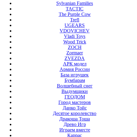
Sylvanian Families
TACTIC
The Purple Cow
Trefl
UGEARS
VDOVICHEV
Vladi Toys
Wood Trick
ZOCH
Zormaer
ZVEZDA
АРК модел
Армия России
База игрушек
Бумбарам
Волшебный снег
Выдумщики
ГЕОДОМ
Город мастеров
Данко Тойс
Десятое королевство
Дракоша Тоша
Древо Игр
Играем вместе
Каррас