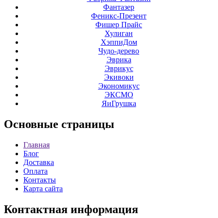
Фантазер
Феникс-Презент
Фишер Прайс
Хулиган
ХэппиДом
Чудо-дерево
Эврика
Эврикус
Экивоки
Экономикус
ЭКСМО
ЯиГрушка
Основные
страницы
Главная
Блог
Доставка
Оплата
Контакты
Карта сайта
Контактная
информация