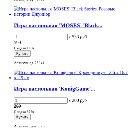
Игра настольная 'MOSES' 'Black...
533
руб
x
599
Скидка 11%
Артикул: cg-75341
Игра настольная 'KonigGame'...
200
руб
x
290
Скидка 31%
Артикул: cg-73078