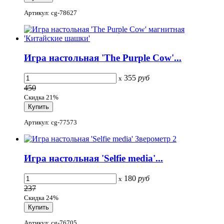
Артикул: cg-78627
Игра настольная 'The Purple Cow'...
355
руб
x
450
Скидка 21%
Артикул: cg-77573
Игра настольная 'Selfie media'...
180
руб
x
237
Скидка 24%
Артикул: cg-76705