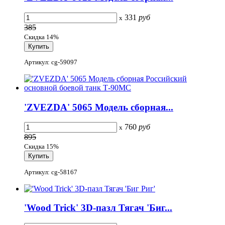
331
руб
x
385
Скидка 14%
Артикул: cg-59097
'ZVEZDA' 5065 Модель сборная...
760
руб
x
895
Скидка 15%
Артикул: cg-58167
'Wood Trick' 3D-пазл Тягач 'Биг...