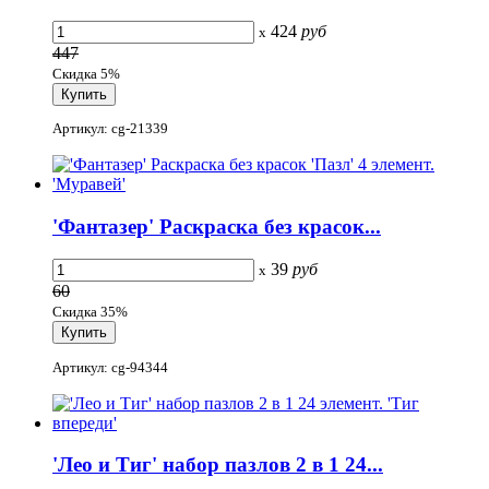
424
руб
x
447
Скидка 5%
Артикул: cg-21339
'Фантазер' Раскраска без красок...
39
руб
x
60
Скидка 35%
Артикул: cg-94344
'Лео и Тиг' набор пазлов 2 в 1 24...