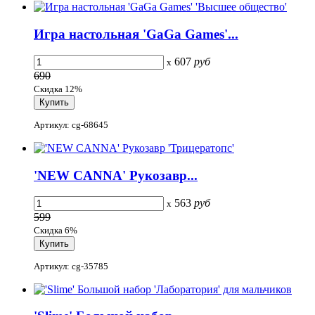
Игра настольная 'GaGa Games'...
607
руб
x
690
Скидка 12%
Артикул: cg-68645
'NEW CANNA' Рукозавр...
563
руб
x
599
Скидка 6%
Артикул: cg-35785