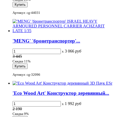
Артикул: cg-44031
'MENG' 'бронетранспортер'...
3 066
руб
x
3 445
Скидка 11%
Артикул: cg-32096
'Eco Wood Art' Конструктор деревянный...
1 992
руб
x
2 190
Скидка 9%