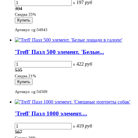
197
руб
x
304
Скидка 35%
Артикул: cg-54943
'Trefl' Пазл 500 элемент. 'Белые...
422
руб
x
535
Скидка 21%
Артикул: cg-54509
'Trefl' Пазл 1000 элемент....
419
руб
x
567
Скидка 26%