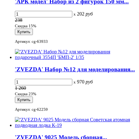
'АРК модел' Набор из 2 фигурок 150 мм...
202
руб
x
238
Скидка 15%
Артикул: cg-63933
'ZVEZDA' Набор №12 для моделирования...
970
руб
x
1 260
Скидка 23%
Артикул: cg-62259
'ZVEZDA' 9025 Модель сборная...