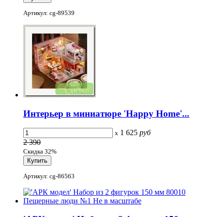
Артикул: cg-89539
Интерьер в миниатюре 'Happy Home'...
1 625
руб
x
2 390
Скидка 32%
Артикул: cg-86563