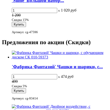
'Slime' Большой набор...
1 020
руб
x
1 200
Скидка 15%
Артикул: cg-47596
Предложения по акции
(Скидки)
'Фабрика Фантазий' Чашки и шарики, с...
474
руб
x
499
Скидка 5%
Артикул: cg-93414