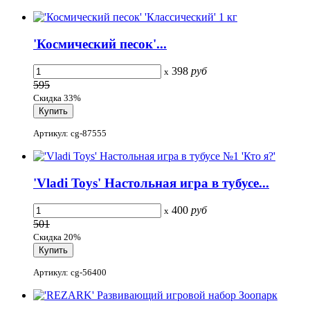
'Космический песок'...
398
руб
x
595
Скидка 33%
Артикул: cg-87555
'Vladi Toys' Настольная игра в тубусе...
400
руб
x
501
Скидка 20%
Артикул: cg-56400