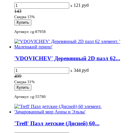
121
руб
x
143
Скидка 15%
Артикул: cg-87958
'VDOVICHEV' Деревянный 2D пазл 62...
344
руб
x
499
Скидка 31%
Артикул: cg-55780
'Trefl' Пазл детские (Дисней) 60...