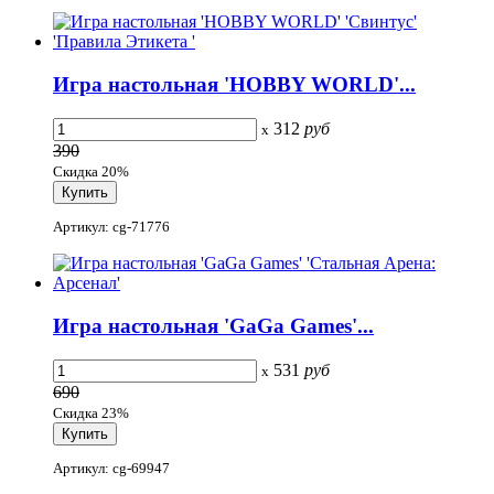
Игра настольная 'HOBBY WORLD'...
312
руб
x
390
Скидка 20%
Артикул: cg-71776
Игра настольная 'GaGa Games'...
531
руб
x
690
Скидка 23%
Артикул: cg-69947