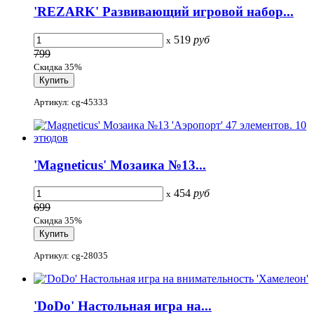
'REZARK' Развивающий игровой набор...
519
руб
x
799
Скидка 35%
Артикул: cg-45333
'Magneticus' Мозаика №13...
454
руб
x
699
Скидка 35%
Артикул: cg-28035
'DoDo' Настольная игра на...