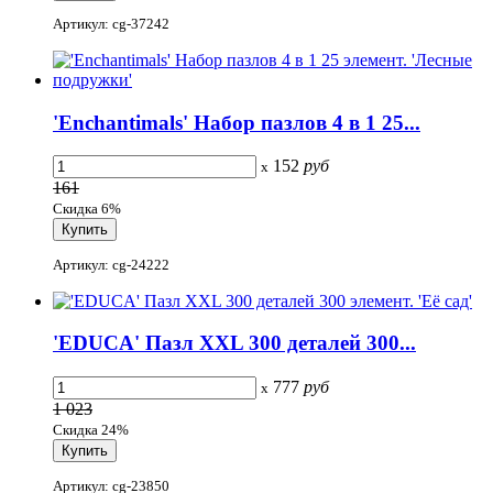
Артикул: cg-37242
'Enchantimals' Набор пазлов 4 в 1 25...
152
руб
x
161
Скидка 6%
Артикул: cg-24222
'EDUCA' Пазл XXL 300 деталей 300...
777
руб
x
1 023
Скидка 24%
Артикул: cg-23850