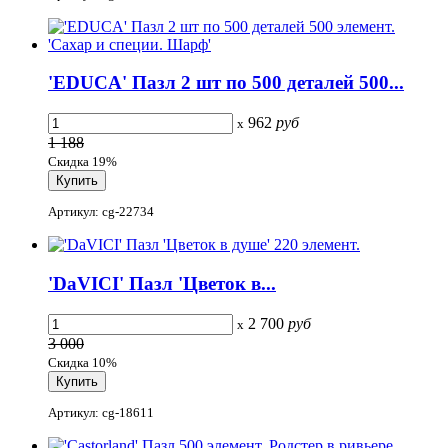
'EDUCA' Пазл 2 шт по 500 деталей 500...
962
руб
x
1 188
Скидка 19%
Артикул: cg-22734
'DaVICI' Пазл 'Цветок в...
2 700
руб
x
3 000
Скидка 10%
Артикул: cg-18611