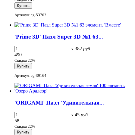
Артикул: cg-53703
'Prime 3D' Пазл Super 3D №1 63...
382
руб
x
490
Скидка 22%
Артикул: cg-39164
'ORIGAMI' Пазл 'Удивительная...
45
руб
x
58
Скидка 22%