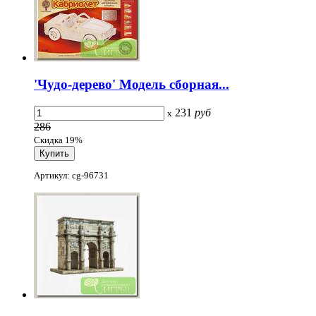
'Чудо-дерево' Модель сборная...
231
руб
x
286
Скидка 19%
Артикул: cg-96731