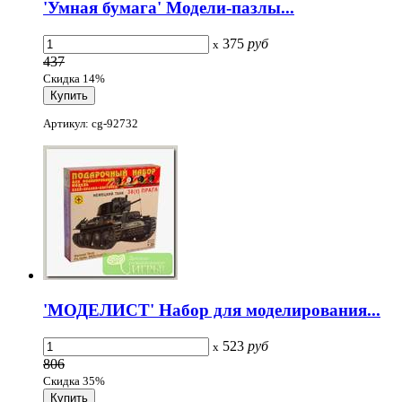
'Умная бумага' Модели-пазлы...
375
руб
x
437
Скидка 14%
Артикул: cg-92732
'МОДЕЛИСТ' Набор для моделирования...
523
руб
x
806
Скидка 35%