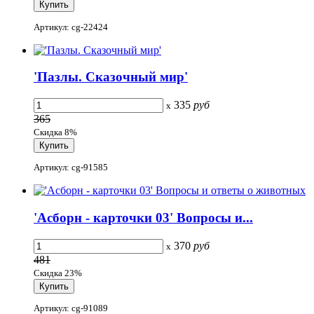
Артикул: cg-22424
'Пазлы. Сказочный мир'
335
руб
x
365
Скидка 8%
Артикул: cg-91585
'Асборн - карточки 03' Вопросы и...
370
руб
x
481
Скидка 23%
Артикул: cg-91089