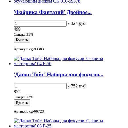
'Фабрика Фантазий' Двойное...
324
руб
x
499
Скидка 35%
Артикул: cg-93383
'Данко Тойс' Наборы для фокусов...
752
руб
x
855
Скидка 12%
Артикул: cg-66723