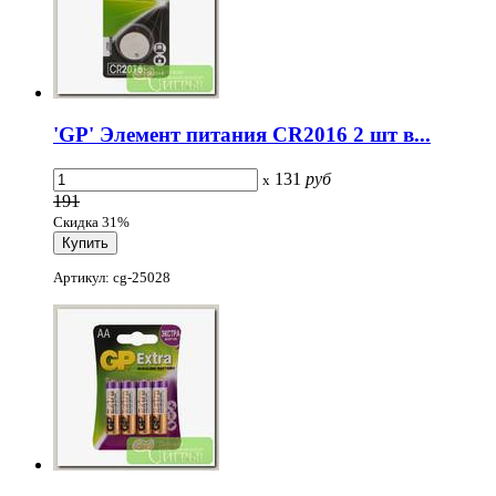
'GP' Элемент питания CR2016 2 шт в...
131
руб
x
191
Скидка 31%
Артикул: cg-25028