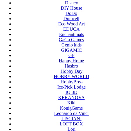
Disney
DIY House
DoDo
Duracell
Eco Wood Art
EDUCA
Enchantimals
GaGa Games
Genio kids
GIGAMIC
GP
Happy Home
Hasbro
Hobby Day
HOBBY WORLD
HobbyBoss
Ice-Pick Lodge
IQ 3D
KERANOVA
Kiki
KonigGame
Leonardo da Vinci
LISCIANI
LOFT BOX
Lori