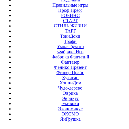
Правильные игры
Проф-Пресс
РОБИНС
СТАРТ
СТИЛЬ ЖИЗНИ
ТАРГ
ТокиДоки
Трофи
Умная бумага
Фабрика Игр
Фабрика Фантазий
Фантазер
Феникс-Презент
Фишер Прайс
Хулиган
ХэппиДом
Чудо-дерево
Эврика
Эврикус
Экивоки
Экономикус
ЭКСМО
ЯиГрушка