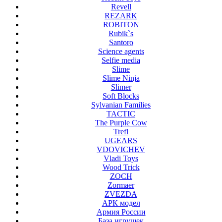
Revell
REZARK
ROBITON
Rubik`s
Santoro
Science agents
Selfie media
Slime
Slime Ninja
Slimer
Soft Blocks
Sylvanian Families
TACTIC
The Purple Cow
Trefl
UGEARS
VDOVICHEV
Vladi Toys
Wood Trick
ZOCH
Zormaer
ZVEZDA
АРК модел
Армия России
База игрушек