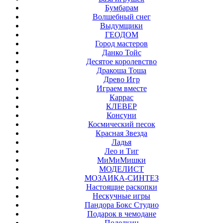
Бумбарам
Волшебный снег
Выдумщики
ГЕОДОМ
Город мастеров
Данко Тойс
Десятое королевство
Дракоша Тоша
Древо Игр
Играем вместе
Каррас
КЛЕВЕР
Консуни
Космический песок
Красная Звезда
Ладья
Лео и Тиг
МиМиМишки
МОДЕЛИСТ
МОЗАИКА-СИНТЕЗ
Настоящие раскопки
Нескучные игры
Пандора Бокс Студио
Подарок в чемодане
Поделкин