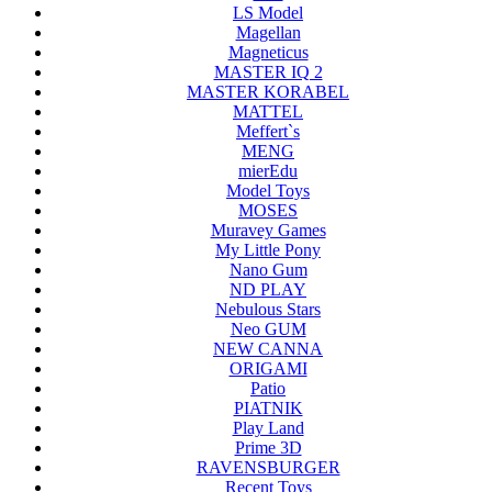
LS Model
Magellan
Magneticus
MASTER IQ 2
MASTER KORABEL
MATTEL
Meffert`s
MENG
mierEdu
Model Toys
MOSES
Muravey Games
My Little Pony
Nano Gum
ND PLAY
Nebulous Stars
Neo GUM
NEW CANNA
ORIGAMI
Patio
PIATNIK
Play Land
Prime 3D
RAVENSBURGER
Recent Toys