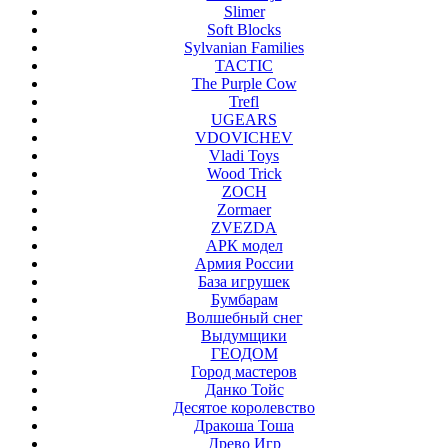
Slimer
Soft Blocks
Sylvanian Families
TACTIC
The Purple Cow
Trefl
UGEARS
VDOVICHEV
Vladi Toys
Wood Trick
ZOCH
Zormaer
ZVEZDA
АРК модел
Армия России
База игрушек
Бумбарам
Волшебный снег
Выдумщики
ГЕОДОМ
Город мастеров
Данко Тойс
Десятое королевство
Дракоша Тоша
Древо Игр