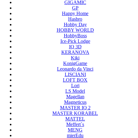
GIGAMIC
GP
Happy Home
Hasbro
Hobby Day
HOBBY WORLD
HobbyBoss
Ice-Pick Lodge
IQ 3D
KERANOVA
Kiki
KonigGame
Leonardo da Vinci
LISCIANI
LOFT BOX
Lori
LS Model
Magellan
Magneticus
MASTER IQ 2
MASTER KORABEL
MATTEL
Meffert`s
MENG
mierEdu