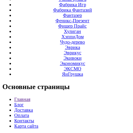
Фабрика Игр
Фабрика Фантазий
Фантазер
Феникс-Презент
Фишер Прайс
Хулиган
ХэппиДом
Чудо-дерево
Эврика
Эврикус
Экивоки
Экономикус
ЭКСМО
ЯиГрушка
Основные
страницы
Главная
Блог
Доставка
Оплата
Контакты
Карта сайта