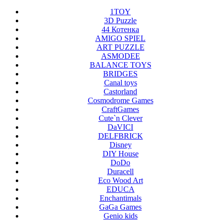
1TOY
3D Puzzle
44 Котенка
AMIGO SPIEL
ART PUZZLE
ASMODEE
BALANCE TOYS
BRIDGES
Canal toys
Castorland
Cosmodrome Games
CraftGames
Cute`n Clever
DaVICI
DELFBRICK
Disney
DIY House
DoDo
Duracell
Eco Wood Art
EDUCA
Enchantimals
GaGa Games
Genio kids