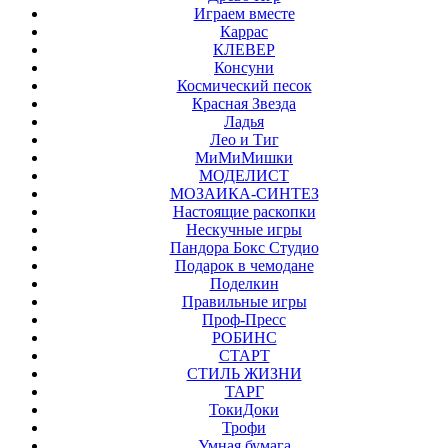
Играем вместе
Каррас
КЛЕВЕР
Консуни
Космический песок
Красная Звезда
Ладья
Лео и Тиг
МиМиМишки
МОДЕЛИСТ
МОЗАИКА-СИНТЕЗ
Настоящие раскопки
Нескучные игры
Пандора Бокс Студио
Подарок в чемодане
Поделкин
Правильные игры
Проф-Пресс
РОБИНС
СТАРТ
СТИЛЬ ЖИЗНИ
ТАРГ
ТокиДоки
Трофи
Умная бумага