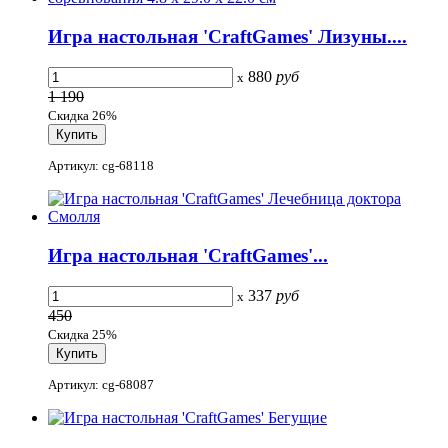
Игра настольная 'CraftGames' Лизуны....
880
руб
x
1 190
Скидка 26%
Артикул: cg-68118
Игра настольная 'CraftGames'...
337
руб
x
450
Скидка 25%
Артикул: cg-68087