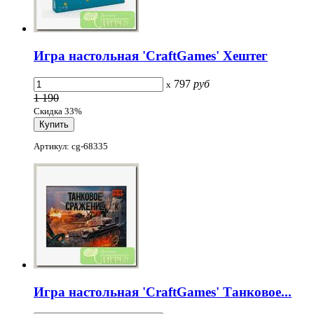
Игра настольная 'CraftGames' Хештег
797
руб
x
1 190
Скидка 33%
Артикул: cg-68335
Игра настольная 'CraftGames' Танковое...