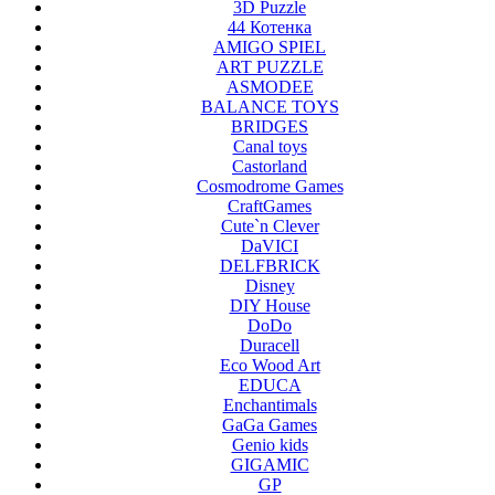
3D Puzzle
44 Котенка
AMIGO SPIEL
ART PUZZLE
ASMODEE
BALANCE TOYS
BRIDGES
Canal toys
Castorland
Cosmodrome Games
CraftGames
Cute`n Clever
DaVICI
DELFBRICK
Disney
DIY House
DoDo
Duracell
Eco Wood Art
EDUCA
Enchantimals
GaGa Games
Genio kids
GIGAMIC
GP