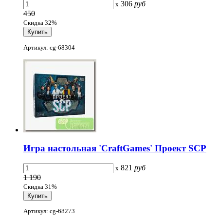
306
руб
x
450
Скидка 32%
Артикул: cg-68304
Игра настольная 'CraftGames' Проект SCP
821
руб
x
1 190
Скидка 31%
Артикул: cg-68273