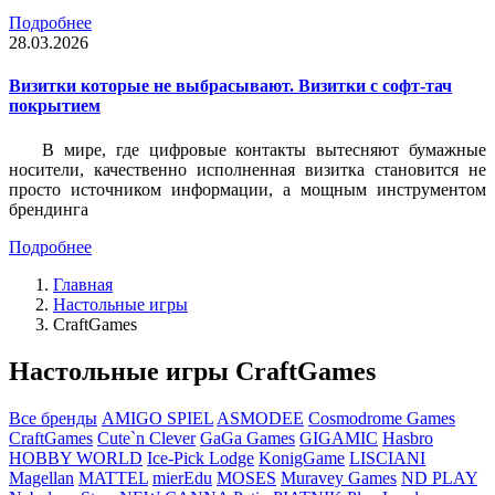
Подробнее
28.03.2026
Визитки которые не выбрасывают. Визитки с софт-тач
покрытием
В мире, где цифровые контакты вытесняют бумажные
носители, качественно исполненная визитка становится не
просто источником информации, а мощным инструментом
брендинга
Подробнее
Главная
Настольные игры
CraftGames
Настольные игры CraftGames
Все бренды
AMIGO SPIEL
ASMODEE
Cosmodrome Games
CraftGames
Cute`n Clever
GaGa Games
GIGAMIC
Hasbro
HOBBY WORLD
Ice-Pick Lodge
KonigGame
LISCIANI
Magellan
MATTEL
mierEdu
MOSES
Muravey Games
ND PLAY