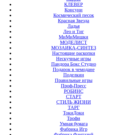
КЛЕВЕР
Консуни
Космический песок
Красная Звезда
Ладья
Лео и Тиг
МиМиМишки
МОДЕЛИСТ
МОЗАИКА-СИНТЕЗ
Настоящие раскопки
Нескучные игры
Пандора Бокс Студио
Подарок в чемодане
Поделкин
Правильные игры
Проф-Пресс
РОБИНС
СТАРТ
СТИЛЬ ЖИЗНИ
ТАРГ
ТокиДоки
Трофи
Умная бумага
Фабрика Игр
Фабрика Фантазий