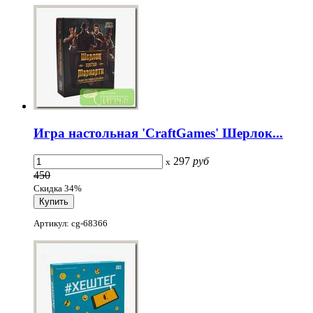
Игра настольная 'CraftGames' Шерлок...
297
руб
x
450
Скидка 34%
Артикул: cg-68366