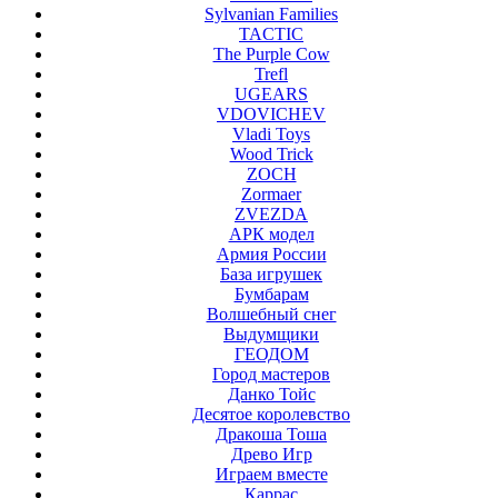
Sylvanian Families
TACTIC
The Purple Cow
Trefl
UGEARS
VDOVICHEV
Vladi Toys
Wood Trick
ZOCH
Zormaer
ZVEZDA
АРК модел
Армия России
База игрушек
Бумбарам
Волшебный снег
Выдумщики
ГЕОДОМ
Город мастеров
Данко Тойс
Десятое королевство
Дракоша Тоша
Древо Игр
Играем вместе
Каррас