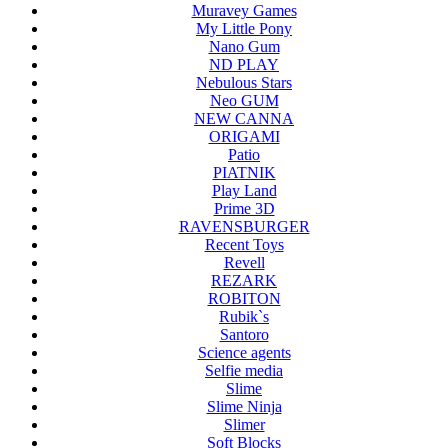
Muravey Games
My Little Pony
Nano Gum
ND PLAY
Nebulous Stars
Neo GUM
NEW CANNA
ORIGAMI
Patio
PIATNIK
Play Land
Prime 3D
RAVENSBURGER
Recent Toys
Revell
REZARK
ROBITON
Rubik`s
Santoro
Science agents
Selfie media
Slime
Slime Ninja
Slimer
Soft Blocks