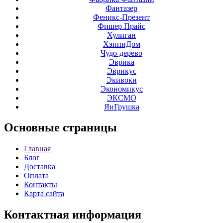
Фантазер
Феникс-Презент
Фишер Прайс
Хулиган
ХэппиДом
Чудо-дерево
Эврика
Эврикус
Экивоки
Экономикус
ЭКСМО
ЯиГрушка
Основные
страницы
Главная
Блог
Доставка
Оплата
Контакты
Карта сайта
Контактная
информация