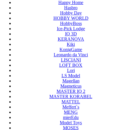
Happy Home
Hasbro
Hobby Day
HOBBY WORLD
HobbyBoss
Ice-Pick Lodge
IQ 3D
KERANOVA
Kiki
KonigGame
Leonardo da Vinci
LISCIANI
LOFT BOX
Lori
LS Model
Magellan
Magneticus
MASTER IQ 2
MASTER KORABEL
MATTEL
Meffert`s
MENG
mierEdu
Model Toys
MOSES