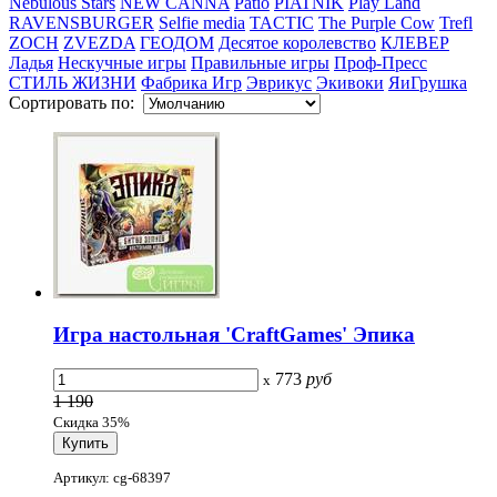
Nebulous Stars
NEW CANNA
Patio
PIATNIK
Play Land
RAVENSBURGER
Selfie media
TACTIC
The Purple Cow
Trefl
ZOCH
ZVEZDA
ГЕОДОМ
Десятое королевство
КЛЕВЕР
Ладья
Нескучные игры
Правильные игры
Проф-Пресс
СТИЛЬ ЖИЗНИ
Фабрика Игр
Эврикус
Экивоки
ЯиГрушка
Сортировать по:
Игра настольная 'CraftGames' Эпика
773
руб
x
1 190
Скидка 35%
Артикул: cg-68397