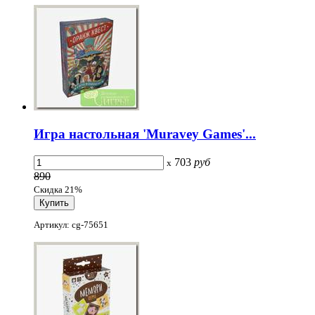
Игра настольная 'Muravey Games'...
703
руб
x
890
Скидка 21%
Артикул: cg-75651