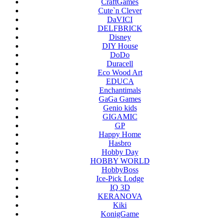
CraftGames
Cute`n Clever
DaVICI
DELFBRICK
Disney
DIY House
DoDo
Duracell
Eco Wood Art
EDUCA
Enchantimals
GaGa Games
Genio kids
GIGAMIC
GP
Happy Home
Hasbro
Hobby Day
HOBBY WORLD
HobbyBoss
Ice-Pick Lodge
IQ 3D
KERANOVA
Kiki
KonigGame