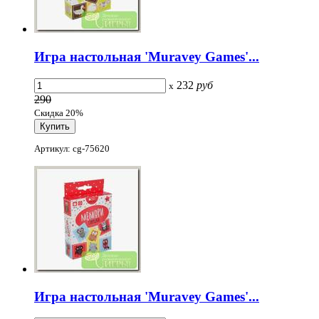
Игра настольная 'Muravey Games'...
232
руб
x
290
Скидка 20%
Артикул: cg-75620
Игра настольная 'Muravey Games'...