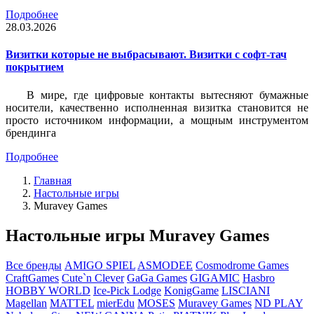
Подробнее
28.03.2026
Визитки которые не выбрасывают. Визитки с софт-тач
покрытием
В мире, где цифровые контакты вытесняют бумажные
носители, качественно исполненная визитка становится не
просто источником информации, а мощным инструментом
брендинга
Подробнее
Главная
Настольные игры
Muravey Games
Настольные игры Muravey Games
Все бренды
AMIGO SPIEL
ASMODEE
Cosmodrome Games
CraftGames
Cute`n Clever
GaGa Games
GIGAMIC
Hasbro
HOBBY WORLD
Ice-Pick Lodge
KonigGame
LISCIANI
Magellan
MATTEL
mierEdu
MOSES
Muravey Games
ND PLAY