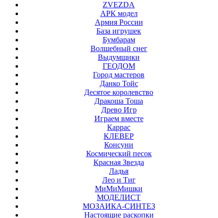
ZVEZDA
АРК модел
Армия России
База игрушек
Бумбарам
Волшебный снег
Выдумщики
ГЕОДОМ
Город мастеров
Данко Тойс
Десятое королевство
Дракоша Тоша
Древо Игр
Играем вместе
Каррас
КЛЕВЕР
Консуни
Космический песок
Красная Звезда
Ладья
Лео и Тиг
МиМиМишки
МОДЕЛИСТ
МОЗАИКА-СИНТЕЗ
Настоящие раскопки