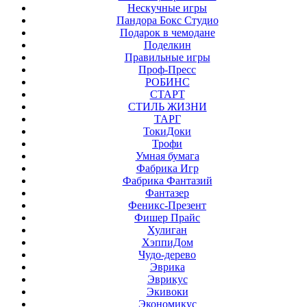
Нескучные игры
Пандора Бокс Студио
Подарок в чемодане
Поделкин
Правильные игры
Проф-Пресс
РОБИНС
СТАРТ
СТИЛЬ ЖИЗНИ
ТАРГ
ТокиДоки
Трофи
Умная бумага
Фабрика Игр
Фабрика Фантазий
Фантазер
Феникс-Презент
Фишер Прайс
Хулиган
ХэппиДом
Чудо-дерево
Эврика
Эврикус
Экивоки
Экономикус