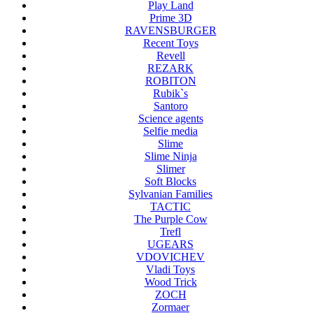
Play Land
Prime 3D
RAVENSBURGER
Recent Toys
Revell
REZARK
ROBITON
Rubik`s
Santoro
Science agents
Selfie media
Slime
Slime Ninja
Slimer
Soft Blocks
Sylvanian Families
TACTIC
The Purple Cow
Trefl
UGEARS
VDOVICHEV
Vladi Toys
Wood Trick
ZOCH
Zormaer