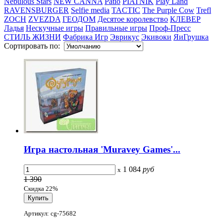
Nebulous Stars
NEW CANNA
Patio
PIATNIK
Play Land
RAVENSBURGER
Selfie media
TACTIC
The Purple Cow
Trefl
ZOCH
ZVEZDA
ГЕОДОМ
Десятое королевство
КЛЕВЕР
Ладья
Нескучные игры
Правильные игры
Проф-Пресс
СТИЛЬ ЖИЗНИ
Фабрика Игр
Эврикус
Экивоки
ЯиГрушка
Сортировать по:
Игра настольная 'Muravey Games'...
1 084
руб
x
1 390
Скидка 22%
Артикул: cg-75682