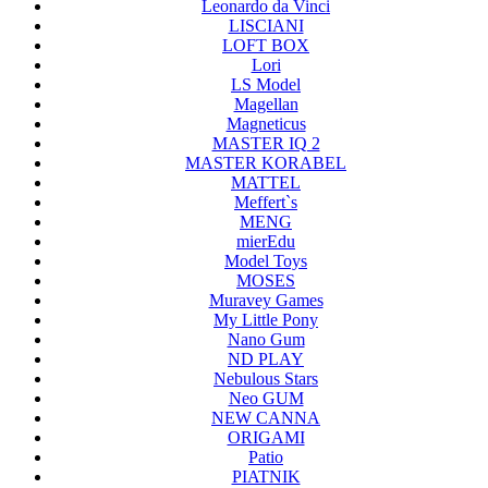
Leonardo da Vinci
LISCIANI
LOFT BOX
Lori
LS Model
Magellan
Magneticus
MASTER IQ 2
MASTER KORABEL
MATTEL
Meffert`s
MENG
mierEdu
Model Toys
MOSES
Muravey Games
My Little Pony
Nano Gum
ND PLAY
Nebulous Stars
Neo GUM
NEW CANNA
ORIGAMI
Patio
PIATNIK