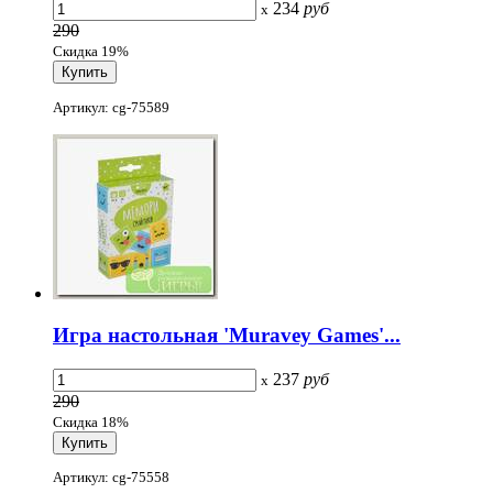
234
руб
x
290
Скидка 19%
Артикул: cg-75589
Игра настольная 'Muravey Games'...
237
руб
x
290
Скидка 18%
Артикул: cg-75558