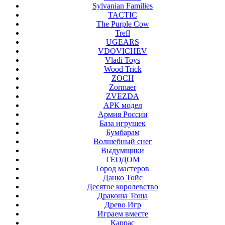
Sylvanian Families
TACTIC
The Purple Cow
Trefl
UGEARS
VDOVICHEV
Vladi Toys
Wood Trick
ZOCH
Zormaer
ZVEZDA
АРК модел
Армия России
База игрушек
Бумбарам
Волшебный снег
Выдумщики
ГЕОДОМ
Город мастеров
Данко Тойс
Десятое королевство
Дракоша Тоша
Древо Игр
Играем вместе
Каррас