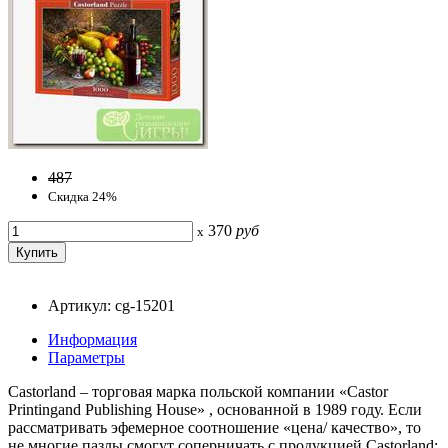
487
Скидка 24%
370
руб
x
Артикул: cg-15201
Информация
Параметры
Castorland – торговая марка польской компании «Castor
Printingand Publishing House» , основанной в 1989 году. Если
рассматривать эфемерное соотношение «цена/ качество», то
не многие пазлы смогут соперничать с продукцией Castorland: