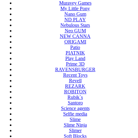
Muravey Games
My Little Pony
Nano Gum
ND PLAY
Nebulous Stars
Neo GUM
NEW CANNA
ORIGAMI
Patio
PIATNIK
Play Land
Prime 3D
RAVENSBURGER
Recent Toys
Revell
REZARK
ROBITON
Rubik`s
Santoro
Science agents
Selfie media
Slime
Slime Ninja
Slimer
Soft Blocks