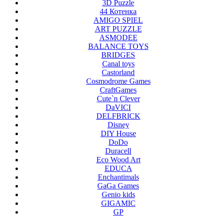
3D Puzzle
44 Котенка
AMIGO SPIEL
ART PUZZLE
ASMODEE
BALANCE TOYS
BRIDGES
Canal toys
Castorland
Cosmodrome Games
CraftGames
Cute`n Clever
DaVICI
DELFBRICK
Disney
DIY House
DoDo
Duracell
Eco Wood Art
EDUCA
Enchantimals
GaGa Games
Genio kids
GIGAMIC
GP