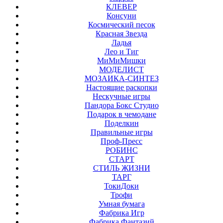
КЛЕВЕР
Консуни
Космический песок
Красная Звезда
Ладья
Лео и Тиг
МиМиМишки
МОДЕЛИСТ
МОЗАИКА-СИНТЕЗ
Настоящие раскопки
Нескучные игры
Пандора Бокс Студио
Подарок в чемодане
Поделкин
Правильные игры
Проф-Пресс
РОБИНС
СТАРТ
СТИЛЬ ЖИЗНИ
ТАРГ
ТокиДоки
Трофи
Умная бумага
Фабрика Игр
Фабрика Фантазий