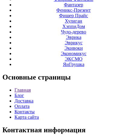
Фантазер
Феникс-Презент
Фишер Прайс
Хулиган
ХэппиДом
Чудо-дерево
Эврика
Эврикус
Экивоки
Экономикус
ЭКСМО
ЯиГрушка
Основные
страницы
Главная
Блог
Доставка
Оплата
Контакты
Карта сайта
Контактная
информация