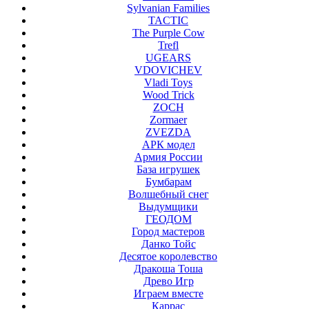
Sylvanian Families
TACTIC
The Purple Cow
Trefl
UGEARS
VDOVICHEV
Vladi Toys
Wood Trick
ZOCH
Zormaer
ZVEZDA
АРК модел
Армия России
База игрушек
Бумбарам
Волшебный снег
Выдумщики
ГЕОДОМ
Город мастеров
Данко Тойс
Десятое королевство
Дракоша Тоша
Древо Игр
Играем вместе
Каррас