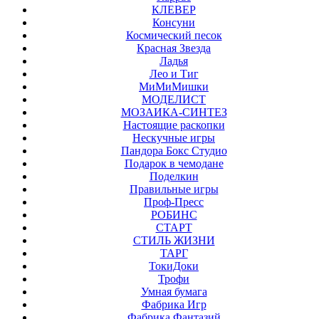
КЛЕВЕР
Консуни
Космический песок
Красная Звезда
Ладья
Лео и Тиг
МиМиМишки
МОДЕЛИСТ
МОЗАИКА-СИНТЕЗ
Настоящие раскопки
Нескучные игры
Пандора Бокс Студио
Подарок в чемодане
Поделкин
Правильные игры
Проф-Пресс
РОБИНС
СТАРТ
СТИЛЬ ЖИЗНИ
ТАРГ
ТокиДоки
Трофи
Умная бумага
Фабрика Игр
Фабрика Фантазий