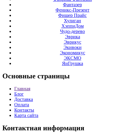
Фантазер
Феникс-Презент
Фишер Прайс
Хулиган
ХэппиДом
Чудо-дерево
Эврика
Эврикус
Экивоки
Экономикус
ЭКСМО
ЯиГрушка
Основные
страницы
Главная
Блог
Доставка
Оплата
Контакты
Карта сайта
Контактная
информация