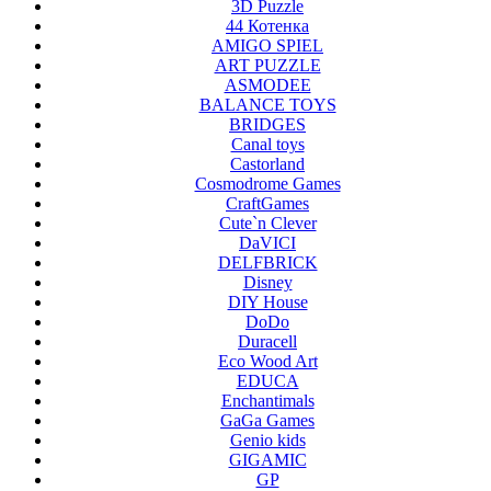
3D Puzzle
44 Котенка
AMIGO SPIEL
ART PUZZLE
ASMODEE
BALANCE TOYS
BRIDGES
Canal toys
Castorland
Cosmodrome Games
CraftGames
Cute`n Clever
DaVICI
DELFBRICK
Disney
DIY House
DoDo
Duracell
Eco Wood Art
EDUCA
Enchantimals
GaGa Games
Genio kids
GIGAMIC
GP