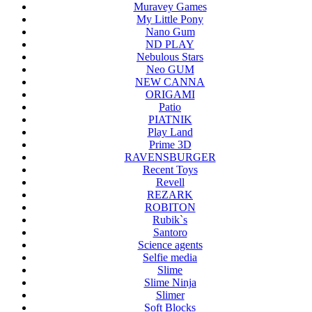
Muravey Games
My Little Pony
Nano Gum
ND PLAY
Nebulous Stars
Neo GUM
NEW CANNA
ORIGAMI
Patio
PIATNIK
Play Land
Prime 3D
RAVENSBURGER
Recent Toys
Revell
REZARK
ROBITON
Rubik`s
Santoro
Science agents
Selfie media
Slime
Slime Ninja
Slimer
Soft Blocks