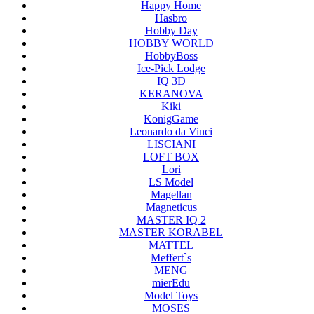
Happy Home
Hasbro
Hobby Day
HOBBY WORLD
HobbyBoss
Ice-Pick Lodge
IQ 3D
KERANOVA
Kiki
KonigGame
Leonardo da Vinci
LISCIANI
LOFT BOX
Lori
LS Model
Magellan
Magneticus
MASTER IQ 2
MASTER KORABEL
MATTEL
Meffert`s
MENG
mierEdu
Model Toys
MOSES