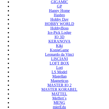
GIGAMIC
GP
Happy Home
Hasbro
Hobby Day
HOBBY WORLD
HobbyBoss
Ice-Pick Lodge
IQ 3D
KERANOVA
Kiki
KonigGame
Leonardo da Vinci
LISCIANI
LOFT BOX
Lori
LS Model
Magellan
Magneticus
MASTER IQ 2
MASTER KORABEL
MATTEL
Meffert`s
MENG
mierEdu