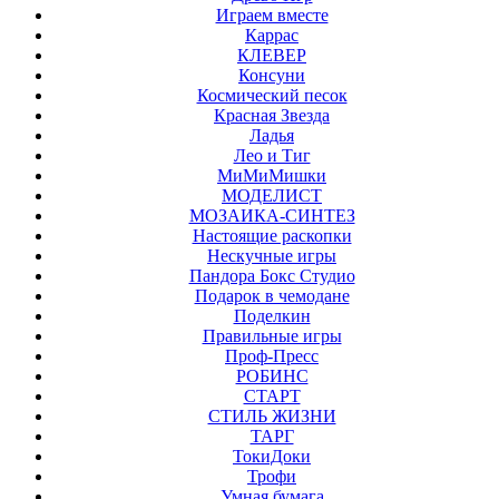
Играем вместе
Каррас
КЛЕВЕР
Консуни
Космический песок
Красная Звезда
Ладья
Лео и Тиг
МиМиМишки
МОДЕЛИСТ
МОЗАИКА-СИНТЕЗ
Настоящие раскопки
Нескучные игры
Пандора Бокс Студио
Подарок в чемодане
Поделкин
Правильные игры
Проф-Пресс
РОБИНС
СТАРТ
СТИЛЬ ЖИЗНИ
ТАРГ
ТокиДоки
Трофи
Умная бумага