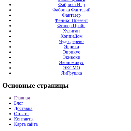
Фабрика Игр
Фабрика Фантазий
Фантазер
Феникс-Презент
Фишер Прайс
Хулиган
ХэппиДом
Чудо-дерево
Эврика
Эврикус
Экивоки
Экономикус
ЭКСМО
ЯиГрушка
Основные
страницы
Главная
Блог
Доставка
Оплата
Контакты
Карта сайта