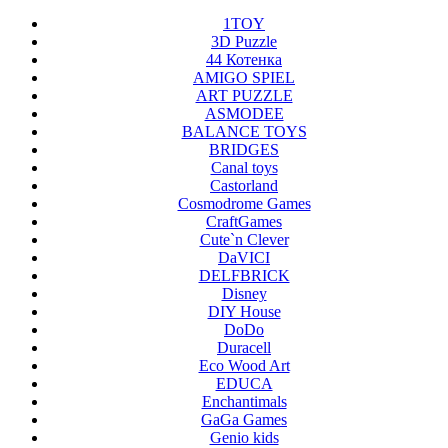
1TOY
3D Puzzle
44 Котенка
AMIGO SPIEL
ART PUZZLE
ASMODEE
BALANCE TOYS
BRIDGES
Canal toys
Castorland
Cosmodrome Games
CraftGames
Cute`n Clever
DaVICI
DELFBRICK
Disney
DIY House
DoDo
Duracell
Eco Wood Art
EDUCA
Enchantimals
GaGa Games
Genio kids