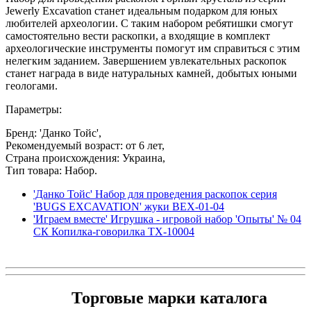
Jewerly Excavation станет идеальным подарком для юных
любителей археологии. С таким набором ребятишки смогут
самостоятельно вести раскопки, а входящие в комплект
археологические инструменты помогут им справиться с этим
нелегким заданием. Завершением увлекательных раскопок
станет награда в виде натуральных камней, добытых юными
геологами.
Параметры:
Бренд: 'Данко Тойс',
Рекомендуемый возраст: от 6 лет,
Страна происхождения: Украина,
Тип товара: Набор.
'Данко Тойс' Набор для проведения раскопок серия
'BUGS EXCAVATION' жуки BEX-01-04
'Играем вместе' Игрушка - игровой набор 'Опыты' № 04
СК Копилка-говорилка TX-10004
Торговые марки каталога