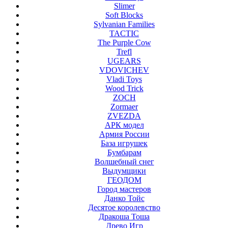
Slimer
Soft Blocks
Sylvanian Families
TACTIC
The Purple Cow
Trefl
UGEARS
VDOVICHEV
Vladi Toys
Wood Trick
ZOCH
Zormaer
ZVEZDA
АРК модел
Армия России
База игрушек
Бумбарам
Волшебный снег
Выдумщики
ГЕОДОМ
Город мастеров
Данко Тойс
Десятое королевство
Дракоша Тоша
Древо Игр