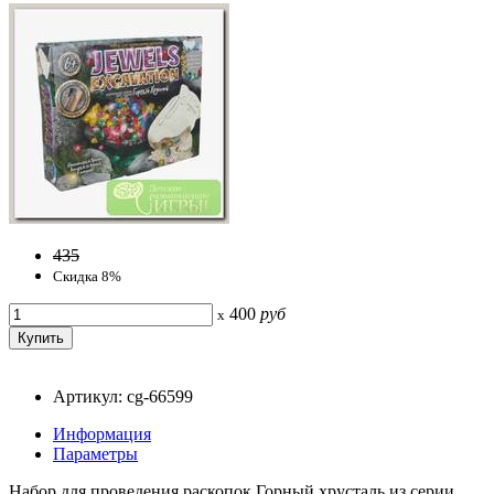
435
Скидка 8%
400
руб
x
Артикул: cg-66599
Информация
Параметры
Набор для проведения раскопок Горный хрусталь из серии