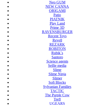
Neo GUM
NEW CANNA
ORIGAMI
Patio
PIATNIK
Play Land
Prime 3D
RAVENSBURGER
Recent Toys
Revell
REZARK
ROBITON
Rubik`s
Santoro
Science agents
Selfie media
Slime
Slime Ninja
Slimer
Soft Blocks
Sylvanian Families
TACTIC
The Purple Cow
Trefl
UGEARS