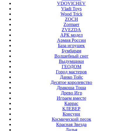
VDOVICHEV
Vladi Toys
Wood Trick
ZOCH
Zormaer
ZVEZDA
АРК модел
Армия России
База игрушек
Бумбарам
Волшебный снег
Выдумщики
ГЕОДОМ
Город мастеров
Данко Тойс
Десятое королевство
Дракоша Тоша
Древо Игр
Играем вместе
Каррас
КЛЕВЕР
Консуни
Космический песок
Красная Звезда
Ладья