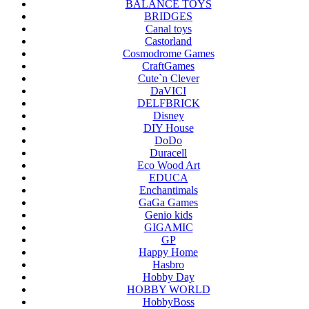
BALANCE TOYS
BRIDGES
Canal toys
Castorland
Cosmodrome Games
CraftGames
Cute`n Clever
DaVICI
DELFBRICK
Disney
DIY House
DoDo
Duracell
Eco Wood Art
EDUCA
Enchantimals
GaGa Games
Genio kids
GIGAMIC
GP
Happy Home
Hasbro
Hobby Day
HOBBY WORLD
HobbyBoss