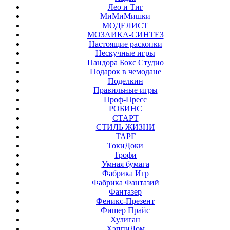
Лео и Тиг
МиМиМишки
МОДЕЛИСТ
МОЗАИКА-СИНТЕЗ
Настоящие раскопки
Нескучные игры
Пандора Бокс Студио
Подарок в чемодане
Поделкин
Правильные игры
Проф-Пресс
РОБИНС
СТАРТ
СТИЛЬ ЖИЗНИ
ТАРГ
ТокиДоки
Трофи
Умная бумага
Фабрика Игр
Фабрика Фантазий
Фантазер
Феникс-Презент
Фишер Прайс
Хулиган
ХэппиДом