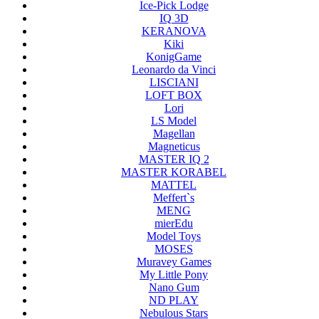
Ice-Pick Lodge
IQ 3D
KERANOVA
Kiki
KonigGame
Leonardo da Vinci
LISCIANI
LOFT BOX
Lori
LS Model
Magellan
Magneticus
MASTER IQ 2
MASTER KORABEL
MATTEL
Meffert`s
MENG
mierEdu
Model Toys
MOSES
Muravey Games
My Little Pony
Nano Gum
ND PLAY
Nebulous Stars