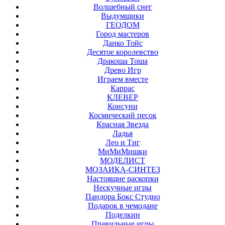
Волшебный снег
Выдумщики
ГЕОДОМ
Город мастеров
Данко Тойс
Десятое королевство
Дракоша Тоша
Древо Игр
Играем вместе
Каррас
КЛЕВЕР
Консуни
Космический песок
Красная Звезда
Ладья
Лео и Тиг
МиМиМишки
МОДЕЛИСТ
МОЗАИКА-СИНТЕЗ
Настоящие раскопки
Нескучные игры
Пандора Бокс Студио
Подарок в чемодане
Поделкин
Правильные игры