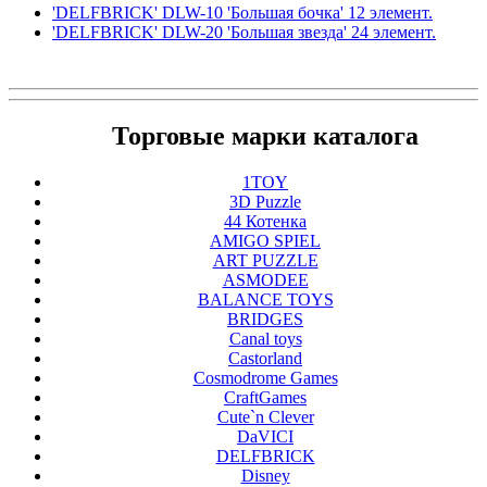
'DELFBRICK' DLW-10 'Большая бочка' 12 элемент.
'DELFBRICK' DLW-20 'Большая звезда' 24 элемент.
Торговые марки каталога
1TOY
3D Puzzle
44 Котенка
AMIGO SPIEL
ART PUZZLE
ASMODEE
BALANCE TOYS
BRIDGES
Canal toys
Castorland
Cosmodrome Games
CraftGames
Cute`n Clever
DaVICI
DELFBRICK
Disney