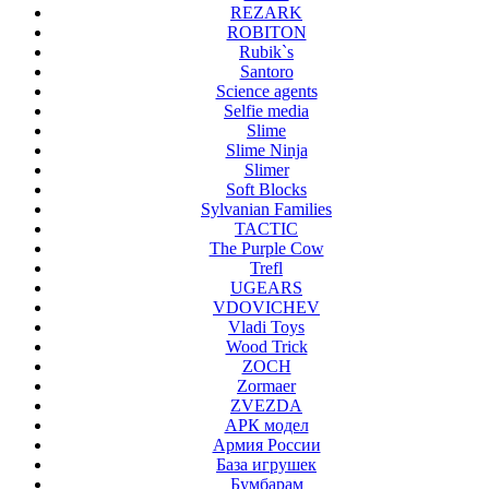
REZARK
ROBITON
Rubik`s
Santoro
Science agents
Selfie media
Slime
Slime Ninja
Slimer
Soft Blocks
Sylvanian Families
TACTIC
The Purple Cow
Trefl
UGEARS
VDOVICHEV
Vladi Toys
Wood Trick
ZOCH
Zormaer
ZVEZDA
АРК модел
Армия России
База игрушек
Бумбарам