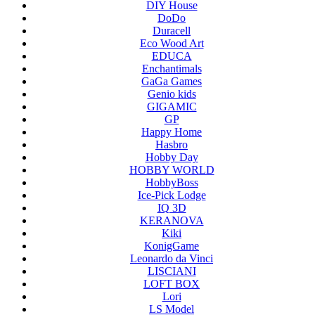
DIY House
DoDo
Duracell
Eco Wood Art
EDUCA
Enchantimals
GaGa Games
Genio kids
GIGAMIC
GP
Happy Home
Hasbro
Hobby Day
HOBBY WORLD
HobbyBoss
Ice-Pick Lodge
IQ 3D
KERANOVA
Kiki
KonigGame
Leonardo da Vinci
LISCIANI
LOFT BOX
Lori
LS Model