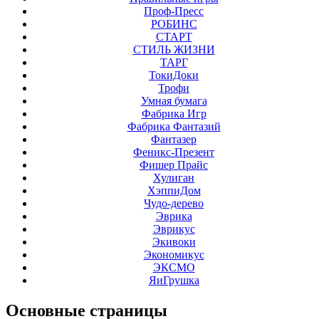
Проф-Пресс
РОБИНС
СТАРТ
СТИЛЬ ЖИЗНИ
ТАРГ
ТокиДоки
Трофи
Умная бумага
Фабрика Игр
Фабрика Фантазий
Фантазер
Феникс-Презент
Фишер Прайс
Хулиган
ХэппиДом
Чудо-дерево
Эврика
Эврикус
Экивоки
Экономикус
ЭКСМО
ЯиГрушка
Основные
страницы