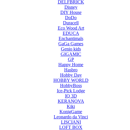
DELFBRICK
Disney
DIY House
DoDo
Duracell
Eco Wood Art
EDUCA
Enchantimals
GaGa Games
Genio kids
GIGAMIC
GP
Happy Home
Hasbro
Hobby Day
HOBBY WORLD
HobbyBoss
Ice-Pick Lodge
IQ 3D
KERANOVA
Kiki
KonigGame
Leonardo da Vinci
LISCIANI
LOFT BOX