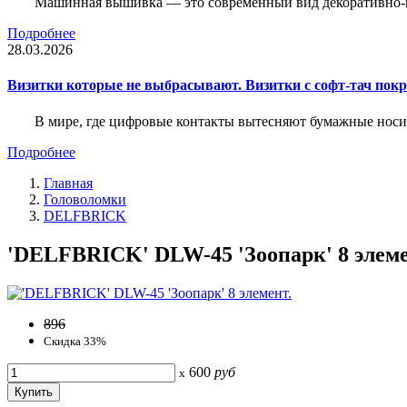
Машинная вышивка — это современный вид декоративно-пр
Подробнее
28.03.2026
Визитки которые не выбрасывают. Визитки с софт-тач пок
В мире, где цифровые контакты вытесняют бумажные носи
Подробнее
Главная
Головоломки
DELFBRICK
'DELFBRICK' DLW-45 'Зоопарк' 8 элемен
896
Скидка 33%
600
руб
x