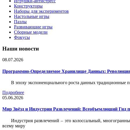
Игрушки-антистресс
Конструкторы
Наборы для экспериментов
Настольные игры
Пазлы
Развивающие игры
Сборные модели
Фокусы
Наши новости
08.07.2026
Программно-Определяемое Хранилище Данных: Революция
В эпоху экспоненциального роста данных традиционные 
Подробнее
05.06.2026
Мир Звёзд и Индустрии Развлечений: Всеобъемлющий Гид п
Индустрия развлечений – это колоссальный, многогранн
всему миру