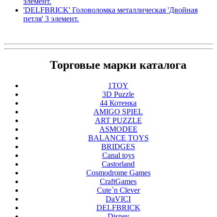
элемент.
'DELFBRICK' Головоломка металлическая 'Двойная
петля' 3 элемент.
Торговые марки каталога
1TOY
3D Puzzle
44 Котенка
AMIGO SPIEL
ART PUZZLE
ASMODEE
BALANCE TOYS
BRIDGES
Canal toys
Castorland
Cosmodrome Games
CraftGames
Cute`n Clever
DaVICI
DELFBRICK
Disney