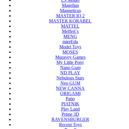
LS Model
Magellan
Magneticus
MASTER IQ 2
MASTER KORABEL
MATTEL
Meffert`s
MENG
mierEdu
Model Toys
MOSES
Muravey Games
My Little Pony
Nano Gum
ND PLAY
Nebulous Stars
Neo GUM
NEW CANNA
ORIGAMI
Patio
PIATNIK
Play Land
Prime 3D
RAVENSBURGER
Recent Toys