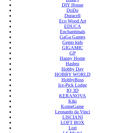
DIY House
DoDo
Duracell
Eco Wood Art
EDUCA
Enchantimals
GaGa Games
Genio kids
GIGAMIC
GP
Happy Home
Hasbro
Hobby Day
HOBBY WORLD
HobbyBoss
Ice-Pick Lodge
IQ 3D
KERANOVA
Kiki
KonigGame
Leonardo da Vinci
LISCIANI
LOFT BOX
Lori