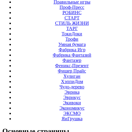
Правильные игры
Проф-Пресс
РОБИНС
СТАРТ
СТИЛЬ ЖИЗНИ
ТАРГ
ТокиДоки
Трофи
Умная бумага
Фабрика Игр
Фабрика Фантазий
Фантазер
Феникс-Презент
Фишер Прайс
Хулиган
ХэппиДом
Чудо-дерево
Эврика
Эврикус
Экивоки
Экономикус
ЭКСМО
ЯиГрушка
Основные
страницы