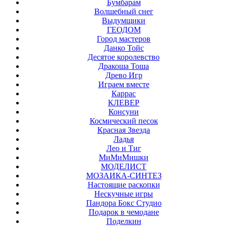
Бумбарам
Волшебный снег
Выдумщики
ГЕОДОМ
Город мастеров
Данко Тойс
Десятое королевство
Дракоша Тоша
Древо Игр
Играем вместе
Каррас
КЛЕВЕР
Консуни
Космический песок
Красная Звезда
Ладья
Лео и Тиг
МиМиМишки
МОДЕЛИСТ
МОЗАИКА-СИНТЕЗ
Настоящие раскопки
Нескучные игры
Пандора Бокс Студио
Подарок в чемодане
Поделкин