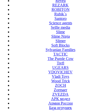
Revell
REZARK
ROBITON
Rubik`s
Santoro
Science agents
Selfie media
Slime
Slime Ninja
Slimer
Soft Blocks
Sylvanian Families
TACTIC
The Purple Cow
Trefl
UGEARS
VDOVICHEV
Vladi Toys
Wood Trick
ZOCH
Zormaer
ZVEZDA
АРК модел
Армия России
База игрушек