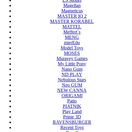
LS Model
Magellan
Magneticus
MASTER IQ 2
MASTER KORABEL
MATTEL
Meffert`s
MENG
mierEdu
Model Toys
MOSES
Muravey Games
My Little Pony
Nano Gum
ND PLAY
Nebulous Stars
Neo GUM
NEW CANNA
ORIGAMI
Patio
PIATNIK
Play Land
Prime 3D
RAVENSBURGER
Recent Toys