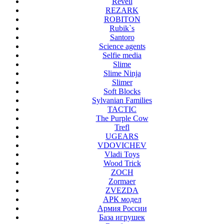
Revell
REZARK
ROBITON
Rubik`s
Santoro
Science agents
Selfie media
Slime
Slime Ninja
Slimer
Soft Blocks
Sylvanian Families
TACTIC
The Purple Cow
Trefl
UGEARS
VDOVICHEV
Vladi Toys
Wood Trick
ZOCH
Zormaer
ZVEZDA
АРК модел
Армия России
База игрушек