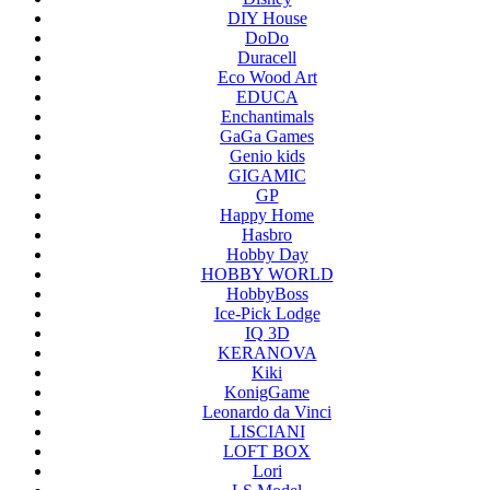
DIY House
DoDo
Duracell
Eco Wood Art
EDUCA
Enchantimals
GaGa Games
Genio kids
GIGAMIC
GP
Happy Home
Hasbro
Hobby Day
HOBBY WORLD
HobbyBoss
Ice-Pick Lodge
IQ 3D
KERANOVA
Kiki
KonigGame
Leonardo da Vinci
LISCIANI
LOFT BOX
Lori