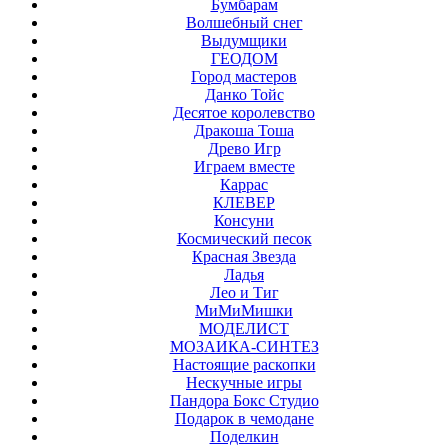
Бумбарам
Волшебный снег
Выдумщики
ГЕОДОМ
Город мастеров
Данко Тойс
Десятое королевство
Дракоша Тоша
Древо Игр
Играем вместе
Каррас
КЛЕВЕР
Консуни
Космический песок
Красная Звезда
Ладья
Лео и Тиг
МиМиМишки
МОДЕЛИСТ
МОЗАИКА-СИНТЕЗ
Настоящие раскопки
Нескучные игры
Пандора Бокс Студио
Подарок в чемодане
Поделкин