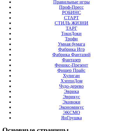
Правильные игры
Проф-Пресс
РОБИНС
СТАРТ
СТИЛЬ ЖИЗНИ
ТАРГ
ТокиДоки
Трофи
Умная бумага
Фабрика Игр
Фабрика Фантазий
Фантазер
Феникс-Презент
Фишер Прайс
Хулиган
ХэппиДом
Чудо-дерево
Эврика
Эврикус
Экивоки
Экономикус
ЭКСМО
ЯиГрушка
Основные
страницы