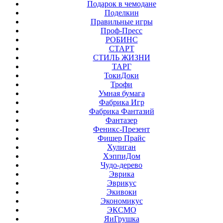
Подарок в чемодане
Поделкин
Правильные игры
Проф-Пресс
РОБИНС
СТАРТ
СТИЛЬ ЖИЗНИ
ТАРГ
ТокиДоки
Трофи
Умная бумага
Фабрика Игр
Фабрика Фантазий
Фантазер
Феникс-Презент
Фишер Прайс
Хулиган
ХэппиДом
Чудо-дерево
Эврика
Эврикус
Экивоки
Экономикус
ЭКСМО
ЯиГрушка