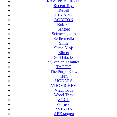
RAVENSBURGER
Recent Toys
Revell
REZARK
ROBITON
Rubik`s
Santoro
Science agents
Selfie media
Slime
Slime Ninja
Slimer
Soft Blocks
Sylvanian Families
TACTIC
The Purple Cow
Trefl
UGEARS
VDOVICHEV
Vladi Toys
Wood Trick
ZOCH
Zormaer
ZVEZDA
АРК модел