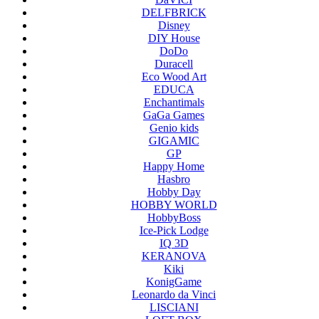
DELFBRICK
Disney
DIY House
DoDo
Duracell
Eco Wood Art
EDUCA
Enchantimals
GaGa Games
Genio kids
GIGAMIC
GP
Happy Home
Hasbro
Hobby Day
HOBBY WORLD
HobbyBoss
Ice-Pick Lodge
IQ 3D
KERANOVA
Kiki
KonigGame
Leonardo da Vinci
LISCIANI