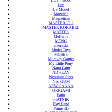
LOFT BOX
Lori
LS Model
Magellan
Magneticus
MASTER IQ 2
MASTER KORABEL
MATTEL
Meffert`s
MENG
mierEdu
Model Toys
MOSES
Muravey Games
My Little Pony
Nano Gum
ND PLAY
Nebulous Stars
Neo GUM
NEW CANNA
ORIGAMI
Patio
PIATNIK
Play Land
Prime 3D