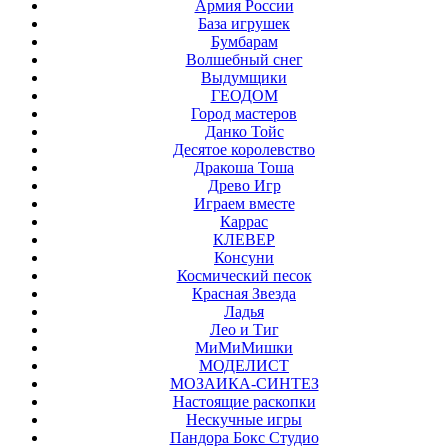
Армия России
База игрушек
Бумбарам
Волшебный снег
Выдумщики
ГЕОДОМ
Город мастеров
Данко Тойс
Десятое королевство
Дракоша Тоша
Древо Игр
Играем вместе
Каррас
КЛЕВЕР
Консуни
Космический песок
Красная Звезда
Ладья
Лео и Тиг
МиМиМишки
МОДЕЛИСТ
МОЗАИКА-СИНТЕЗ
Настоящие раскопки
Нескучные игры
Пандора Бокс Студио