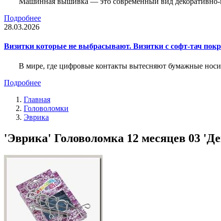
Машинная вышивка — это современный вид декоративно-пр
Подробнее
28.03.2026
Визитки которые не выбрасывают. Визитки с софт-тач пок
В мире, где цифровые контакты вытесняют бумажные носи
Подробнее
Главная
Головоломки
Эврика
'Эврика' Головоломка 12 месяцев 03 'Дек