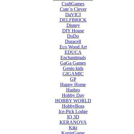
CraftGames
Cute`n Clever
DaVICI
DELFBRICK
Disney
DIY House
DoDo
Duracell
Eco Wood Art
EDUCA
Enchantimals
GaGa Games
Genio kids
GIGAMIC
GP
Happy Home
Hasbro
Hobby Day
HOBBY WORLD
HobbyBoss
Ice-Pick Lodge
IQ 3D
KERANOVA
Kiki
KonigGame