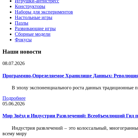
Игрушки-антистресс
Конструкторы
Наборы для экспериментов
Настольные игры
Пазлы
Развивающие игры
Сборные модели
Фокусы
Наши новости
08.07.2026
Программно-Определяемое Хранилище Данных: Революция
В эпоху экспоненциального роста данных традиционные 
Подробнее
05.06.2026
Мир Звёзд и Индустрии Развлечений: Всеобъемлющий Гид п
Индустрия развлечений – это колоссальный, многогранн
всему миру