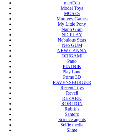
mierEdu
Model Toys
MOSES
Muravey Games
My Little Pony
Nano Gum
ND PLAY
Nebulous Stars
Neo GUM
NEW CANNA
ORIGAMI
Patio
PIATNIK
Play Land
Prime 3D
RAVENSBURGER
Recent Toys
Revell
REZARK
ROBITON
Rubik`s
Santoro
Science agents
Selfie media
Slime