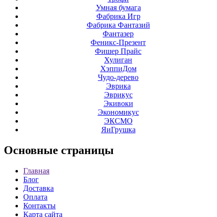
Умная бумага
Фабрика Игр
Фабрика Фантазий
Фантазер
Феникс-Презент
Фишер Прайс
Хулиган
ХэппиДом
Чудо-дерево
Эврика
Эврикус
Экивоки
Экономикус
ЭКСМО
ЯиГрушка
Основные
страницы
Главная
Блог
Доставка
Оплата
Контакты
Карта сайта