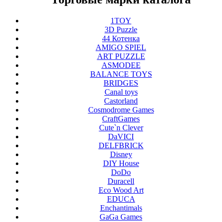
1TOY
3D Puzzle
44 Котенка
AMIGO SPIEL
ART PUZZLE
ASMODEE
BALANCE TOYS
BRIDGES
Canal toys
Castorland
Cosmodrome Games
CraftGames
Cute`n Clever
DaVICI
DELFBRICK
Disney
DIY House
DoDo
Duracell
Eco Wood Art
EDUCA
Enchantimals
GaGa Games