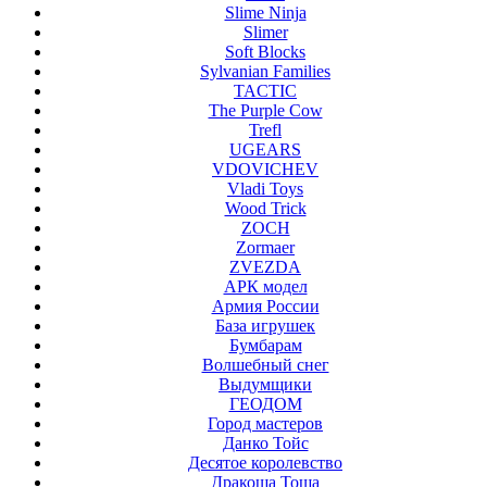
Slime Ninja
Slimer
Soft Blocks
Sylvanian Families
TACTIC
The Purple Cow
Trefl
UGEARS
VDOVICHEV
Vladi Toys
Wood Trick
ZOCH
Zormaer
ZVEZDA
АРК модел
Армия России
База игрушек
Бумбарам
Волшебный снег
Выдумщики
ГЕОДОМ
Город мастеров
Данко Тойс
Десятое королевство
Дракоша Тоша