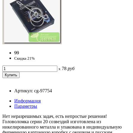
99
Скидка 21%
78
руб
x
Артикул: cg-97754
Информация
Параметры
Нет неразрешимых задач, есть непростые решения!
Головоломка серии 20 созвездий изготовлена из
никелированного металла и упакована в индивидуальную
фирменную картонную коробку с окошком и русским