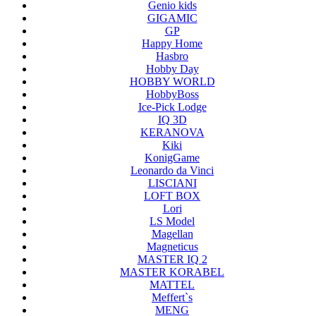
Genio kids
GIGAMIC
GP
Happy Home
Hasbro
Hobby Day
HOBBY WORLD
HobbyBoss
Ice-Pick Lodge
IQ 3D
KERANOVA
Kiki
KonigGame
Leonardo da Vinci
LISCIANI
LOFT BOX
Lori
LS Model
Magellan
Magneticus
MASTER IQ 2
MASTER KORABEL
MATTEL
Meffert`s
MENG