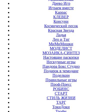
Древо Игр
Играем вместе
Каррас
КЛЕВЕР
Консуни
Космический песок
Красная Звезда
Ладья
Лео и Тиг
МиМиМишки
МОДЕЛИСТ
МОЗАИКА-СИНТЕЗ
Настоящие раскопки
Нескучные игры
Пандора Бокс Студио
Подарок в чемодане
Поделкин
Правильные игры
Проф-Пресс
РОБИНС
СТАРТ
СТИЛЬ ЖИЗНИ
ТАРГ
ТокиДоки
Трофи