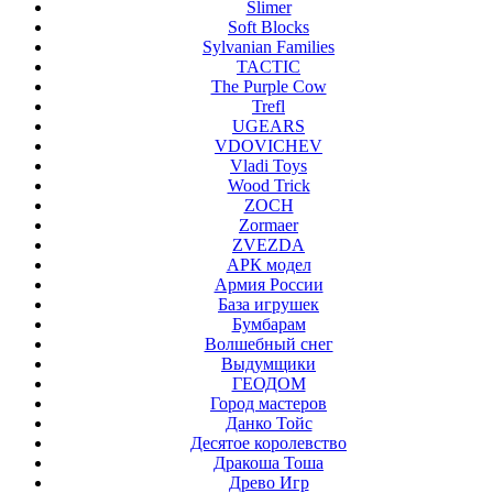
Slimer
Soft Blocks
Sylvanian Families
TACTIC
The Purple Cow
Trefl
UGEARS
VDOVICHEV
Vladi Toys
Wood Trick
ZOCH
Zormaer
ZVEZDA
АРК модел
Армия России
База игрушек
Бумбарам
Волшебный снег
Выдумщики
ГЕОДОМ
Город мастеров
Данко Тойс
Десятое королевство
Дракоша Тоша
Древо Игр