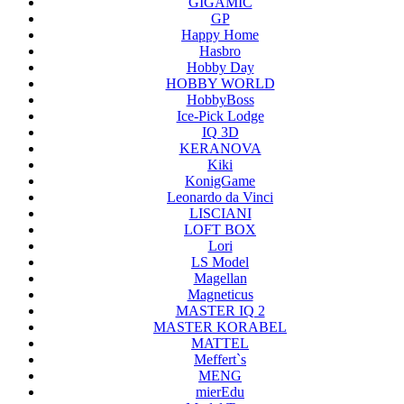
GIGAMIC
GP
Happy Home
Hasbro
Hobby Day
HOBBY WORLD
HobbyBoss
Ice-Pick Lodge
IQ 3D
KERANOVA
Kiki
KonigGame
Leonardo da Vinci
LISCIANI
LOFT BOX
Lori
LS Model
Magellan
Magneticus
MASTER IQ 2
MASTER KORABEL
MATTEL
Meffert`s
MENG
mierEdu