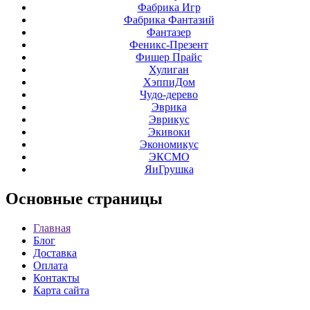
Фабрика Игр
Фабрика Фантазий
Фантазер
Феникс-Презент
Фишер Прайс
Хулиган
ХэппиДом
Чудо-дерево
Эврика
Эврикус
Экивоки
Экономикус
ЭКСМО
ЯиГрушка
Основные
страницы
Главная
Блог
Доставка
Оплата
Контакты
Карта сайта