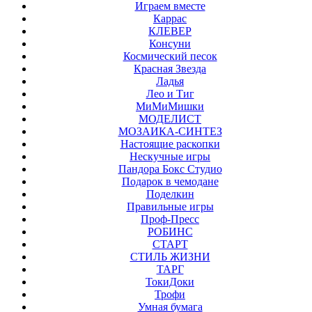
Играем вместе
Каррас
КЛЕВЕР
Консуни
Космический песок
Красная Звезда
Ладья
Лео и Тиг
МиМиМишки
МОДЕЛИСТ
МОЗАИКА-СИНТЕЗ
Настоящие раскопки
Нескучные игры
Пандора Бокс Студио
Подарок в чемодане
Поделкин
Правильные игры
Проф-Пресс
РОБИНС
СТАРТ
СТИЛЬ ЖИЗНИ
ТАРГ
ТокиДоки
Трофи
Умная бумага