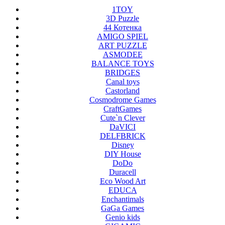
1TOY
3D Puzzle
44 Котенка
AMIGO SPIEL
ART PUZZLE
ASMODEE
BALANCE TOYS
BRIDGES
Canal toys
Castorland
Cosmodrome Games
CraftGames
Cute`n Clever
DaVICI
DELFBRICK
Disney
DIY House
DoDo
Duracell
Eco Wood Art
EDUCA
Enchantimals
GaGa Games
Genio kids