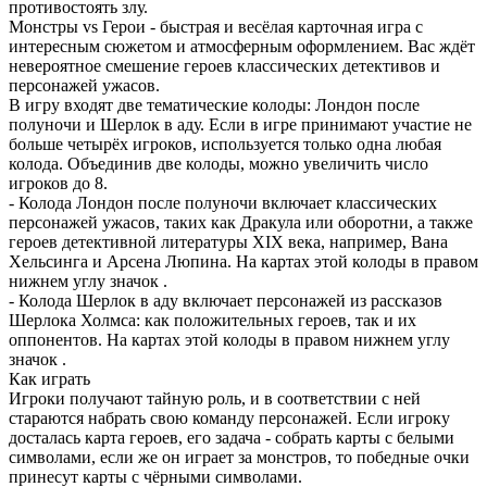
противостоять злу.
Монстры vs Герои - быстрая и весёлая карточная игра с
интересным сюжетом и атмосферным оформлением. Вас ждёт
невероятное смешение героев классических детективов и
персонажей ужасов.
В игру входят две тематические колоды: Лондон после
полуночи и Шерлок в аду. Если в игре принимают участие не
больше четырёх игроков, используется только одна любая
колода. Объединив две колоды, можно увеличить число
игроков до 8.
- Колода Лондон после полуночи включает классических
персонажей ужасов, таких как Дракула или оборотни, а также
героев детективной литературы XIX века, например, Вана
Хельсинга и Арсена Люпина. На картах этой колоды в правом
нижнем углу значок .
- Колода Шерлок в аду включает персонажей из рассказов
Шерлока Холмса: как положительных героев, так и их
оппонентов. На картах этой колоды в правом нижнем углу
значок .
Как играть
Игроки получают тайную роль, и в соответствии с ней
стараются набрать свою команду персонажей. Если игроку
досталась карта героев, его задача - собрать карты с белыми
символами, если же он играет за монстров, то победные очки
принесут карты с чёрными символами.