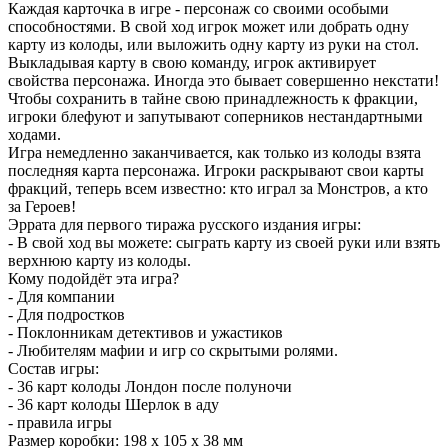
Каждая карточка в игре - персонаж со своими особыми
способностями. В свой ход игрок может или добрать одну
карту из колоды, или выложить одну карту из руки на стол.
Выкладывая карту в свою команду, игрок активирует
свойства персонажа. Иногда это бывает совершенно некстати!
Чтобы сохранить в тайне свою принадлежность к фракции,
игроки блефуют и запутывают соперников нестандартными
ходами.
Игра немедленно заканчивается, как только из колоды взята
последняя карта персонажа. Игроки раскрывают свои карты
фракций, теперь всем известно: кто играл за Монстров, а кто
за Героев!
Эррата для первого тиража русского издания игры:
- В свой ход вы можете: сыграть карту из своей руки или взять
верхнюю карту из колоды.
Кому подойдёт эта игра?
- Для компании
- Для подростков
- Поклонникам детективов и ужастиков
- Любителям мафии и игр со скрытыми ролями.
Состав игры:
- 36 карт колоды Лондон после полуночи
- 36 карт колоды Шерлок в аду
- правила игры
Размер коробки: 198 х 105 х 38 мм