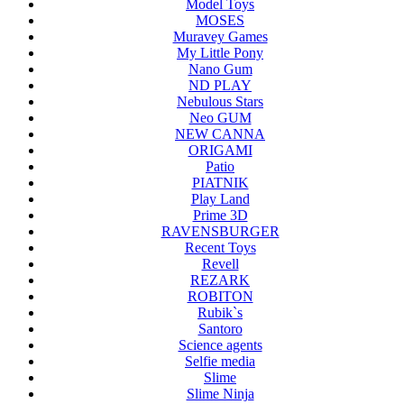
Model Toys
MOSES
Muravey Games
My Little Pony
Nano Gum
ND PLAY
Nebulous Stars
Neo GUM
NEW CANNA
ORIGAMI
Patio
PIATNIK
Play Land
Prime 3D
RAVENSBURGER
Recent Toys
Revell
REZARK
ROBITON
Rubik`s
Santoro
Science agents
Selfie media
Slime
Slime Ninja