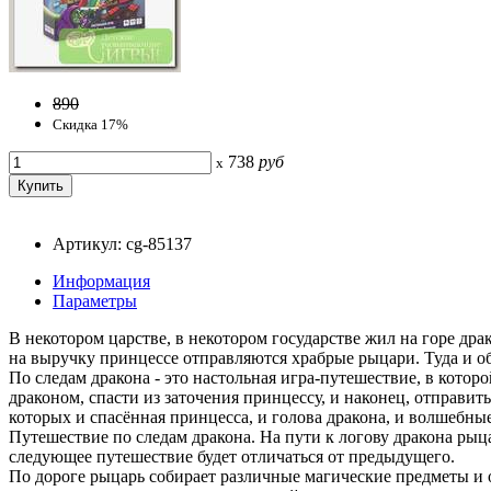
890
Скидка 17%
738
руб
x
Артикул: cg-85137
Информация
Параметры
В некотором царстве, в некотором государстве жил на горе драк
на выручку принцессе отправляются храбрые рыцари. Туда и о
По следам дракона - это настольная игра-путешествие, в котор
драконом, спасти из заточения принцессу, и наконец, отправи
которых и спасённая принцесса, и голова дракона, и волшебны
Путешествие по следам дракона. На пути к логову дракона рыца
следующее путешествие будет отличаться от предыдущего.
По дороге рыцарь собирает различные магические предметы и 