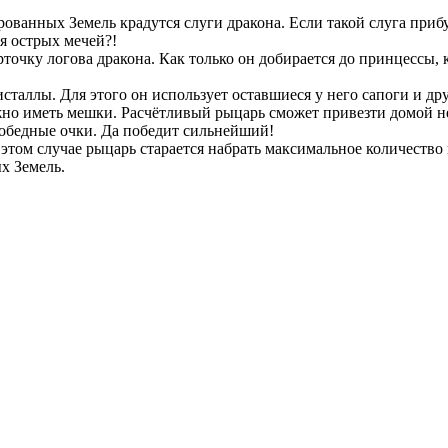
рованных Земель крадутся слуги дракона. Если такой слуга прибу
я острых мечей?!
очку логова дракона. Как только он добирается до принцессы, к
таллы. Для этого он использует оставшиеся у него сапоги и дру
ужно иметь мешки. Расчётливый рыцарь сможет привезти домой 
обедные очки. Да победит сильнейший!
этом случае рыцарь старается набрать максимальное количество 
х Земель.