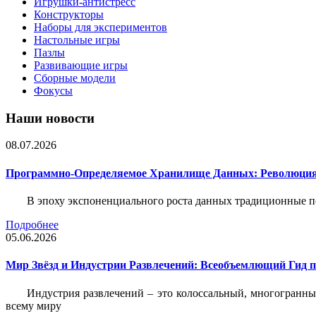
Игрушки-антистресс
Конструкторы
Наборы для экспериментов
Настольные игры
Пазлы
Развивающие игры
Сборные модели
Фокусы
Наши новости
08.07.2026
Программно-Определяемое Хранилище Данных: Революция
В эпоху экспоненциального роста данных традиционные 
Подробнее
05.06.2026
Мир Звёзд и Индустрии Развлечений: Всеобъемлющий Гид п
Индустрия развлечений – это колоссальный, многогранн
всему миру