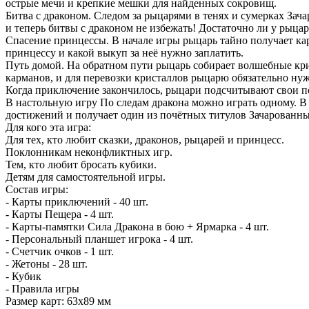
острые мечи и крепкие мешки для найденных сокровищ.
Битва с драконом. Следом за рыцарями в тенях и сумерках Зача
и теперь битвы с драконом не избежать! Достаточно ли у рыцар
Спасение принцессы. В начале игры рыцарь тайно получает карт
принцессу и какой выкуп за неё нужно заплатить.
Путь домой. На обратном пути рыцарь собирает волшебные крис
карманов, и для перевозки кристаллов рыцарю обязательно н
Когда приключение закончилось, рыцари подсчитывают свои п
В настольную игру По следам дракона можно играть одному. В 
достижений и получает один из почётных титулов Зачарованны
Для кого эта игра:
Для тех, кто любит сказки, драконов, рыцарей и принцесс.
Поклонникам неконфликтных игр.
Тем, кто любит бросать кубики.
Детям для самостоятельной игры.
Состав игры:
- Карты приключений - 40 шт.
- Карты Пещера - 4 шт.
- Карты-памятки Сила Дракона в бою + Ярмарка - 4 шт.
- Персональный планшет игрока - 4 шт.
- Счетчик очков - 1 шт.
- Жетоны - 28 шт.
- Кубик
- Правила игры
Размер карт: 63х89 мм