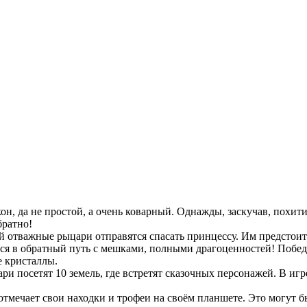
он, да не простой, а очень коварный. Однажды, заскучав, похити
братно!
ой отважные рыцари отправятся спасать принцессу. Им предстоит
ться в обратный путь с мешками, полными драгоценностей! Побе
е кристаллы.
ри посетят 10 земель, где встретят сказочных персонажей. В иг
отмечает свои находки и трофеи на своём планшете. Это могут б