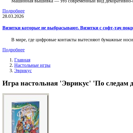
Машинная вышивка — это современный вид декоративно-пр
Подробнее
28.03.2026
Визитки которые не выбрасывают. Визитки с софт-тач пок
В мире, где цифровые контакты вытесняют бумажные носи
Подробнее
Главная
Настольные игры
Эврикус
Игра настольная 'Эврикус' 'По следам д