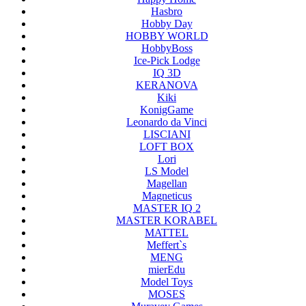
Hasbro
Hobby Day
HOBBY WORLD
HobbyBoss
Ice-Pick Lodge
IQ 3D
KERANOVA
Kiki
KonigGame
Leonardo da Vinci
LISCIANI
LOFT BOX
Lori
LS Model
Magellan
Magneticus
MASTER IQ 2
MASTER KORABEL
MATTEL
Meffert`s
MENG
mierEdu
Model Toys
MOSES