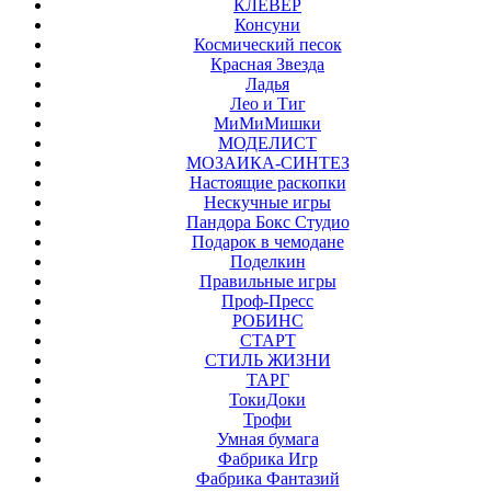
КЛЕВЕР
Консуни
Космический песок
Красная Звезда
Ладья
Лео и Тиг
МиМиМишки
МОДЕЛИСТ
МОЗАИКА-СИНТЕЗ
Настоящие раскопки
Нескучные игры
Пандора Бокс Студио
Подарок в чемодане
Поделкин
Правильные игры
Проф-Пресс
РОБИНС
СТАРТ
СТИЛЬ ЖИЗНИ
ТАРГ
ТокиДоки
Трофи
Умная бумага
Фабрика Игр
Фабрика Фантазий