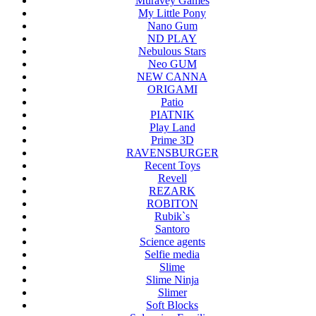
Muravey Games
My Little Pony
Nano Gum
ND PLAY
Nebulous Stars
Neo GUM
NEW CANNA
ORIGAMI
Patio
PIATNIK
Play Land
Prime 3D
RAVENSBURGER
Recent Toys
Revell
REZARK
ROBITON
Rubik`s
Santoro
Science agents
Selfie media
Slime
Slime Ninja
Slimer
Soft Blocks