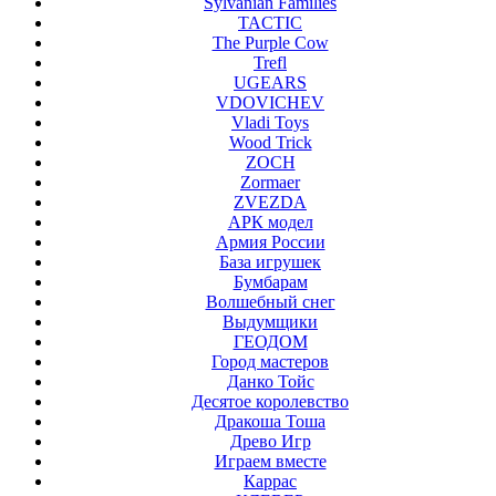
Sylvanian Families
TACTIC
The Purple Cow
Trefl
UGEARS
VDOVICHEV
Vladi Toys
Wood Trick
ZOCH
Zormaer
ZVEZDA
АРК модел
Армия России
База игрушек
Бумбарам
Волшебный снег
Выдумщики
ГЕОДОМ
Город мастеров
Данко Тойс
Десятое королевство
Дракоша Тоша
Древо Игр
Играем вместе
Каррас