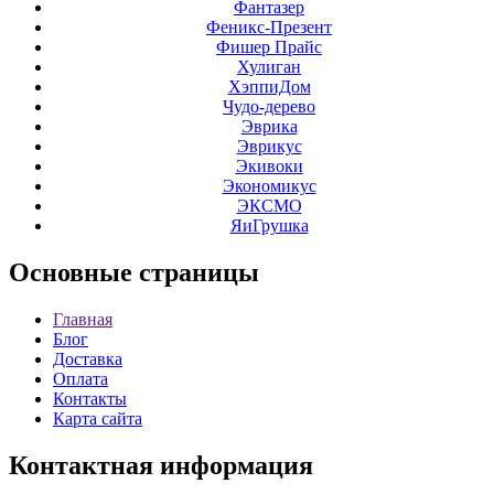
Фантазер
Феникс-Презент
Фишер Прайс
Хулиган
ХэппиДом
Чудо-дерево
Эврика
Эврикус
Экивоки
Экономикус
ЭКСМО
ЯиГрушка
Основные
страницы
Главная
Блог
Доставка
Оплата
Контакты
Карта сайта
Контактная
информация