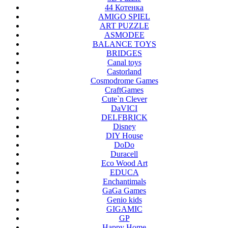
44 Котенка
AMIGO SPIEL
ART PUZZLE
ASMODEE
BALANCE TOYS
BRIDGES
Canal toys
Castorland
Cosmodrome Games
CraftGames
Cute`n Clever
DaVICI
DELFBRICK
Disney
DIY House
DoDo
Duracell
Eco Wood Art
EDUCA
Enchantimals
GaGa Games
Genio kids
GIGAMIC
GP
Happy Home