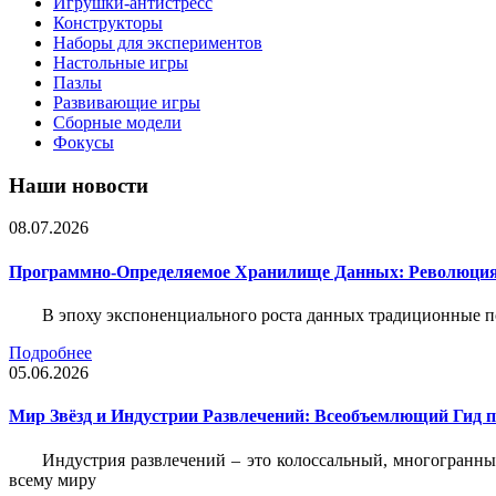
Игрушки-антистресс
Конструкторы
Наборы для экспериментов
Настольные игры
Пазлы
Развивающие игры
Сборные модели
Фокусы
Наши новости
08.07.2026
Программно-Определяемое Хранилище Данных: Революция
В эпоху экспоненциального роста данных традиционные 
Подробнее
05.06.2026
Мир Звёзд и Индустрии Развлечений: Всеобъемлющий Гид п
Индустрия развлечений – это колоссальный, многогранн
всему миру