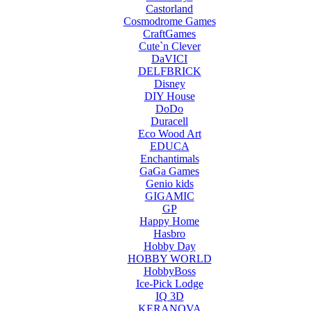
Castorland
Cosmodrome Games
CraftGames
Cute`n Clever
DaVICI
DELFBRICK
Disney
DIY House
DoDo
Duracell
Eco Wood Art
EDUCA
Enchantimals
GaGa Games
Genio kids
GIGAMIC
GP
Happy Home
Hasbro
Hobby Day
HOBBY WORLD
HobbyBoss
Ice-Pick Lodge
IQ 3D
KERANOVA