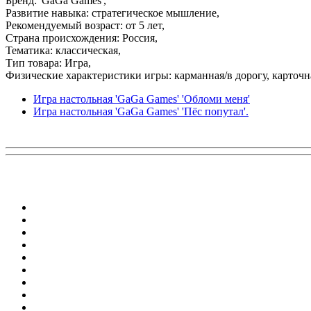
Бренд: 'GaGa Games',
Развитие навыка: стратегическое мышление,
Рекомендуемый возраст: от 5 лет,
Страна происхождения: Россия,
Тематика: классическая,
Тип товара: Игра,
Физические характеристики игры: карманная/в дорогу, карточн
Игра настольная 'GaGa Games' 'Обломи меня'
Игра настольная 'GaGa Games' 'Пёс попутал'.