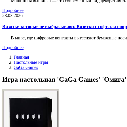
Машинная вышивка — это современный вид декоративно-пр
Подробнее
28.03.2026
Визитки которые не выбрасывают. Визитки с софт-тач пок
В мире, где цифровые контакты вытесняют бумажные носи
Подробнее
Главная
Настольные игры
GaGa Games
Игра настольная 'GaGa Games' 'Омига' 