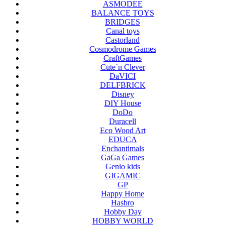
ASMODEE
BALANCE TOYS
BRIDGES
Canal toys
Castorland
Cosmodrome Games
CraftGames
Cute`n Clever
DaVICI
DELFBRICK
Disney
DIY House
DoDo
Duracell
Eco Wood Art
EDUCA
Enchantimals
GaGa Games
Genio kids
GIGAMIC
GP
Happy Home
Hasbro
Hobby Day
HOBBY WORLD