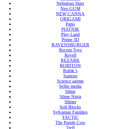
Nebulous Stars
Neo GUM
NEW CANNA
ORIGAMI
Patio
PIATNIK
Play Land
Prime 3D
RAVENSBURGER
Recent Toys
Revell
REZARK
ROBITON
Rubik`s
Santoro
Science agents
Selfie media
Slime
Slime Ninja
Slimer
Soft Blocks
Sylvanian Families
TACTIC
The Purple Cow
Trefl