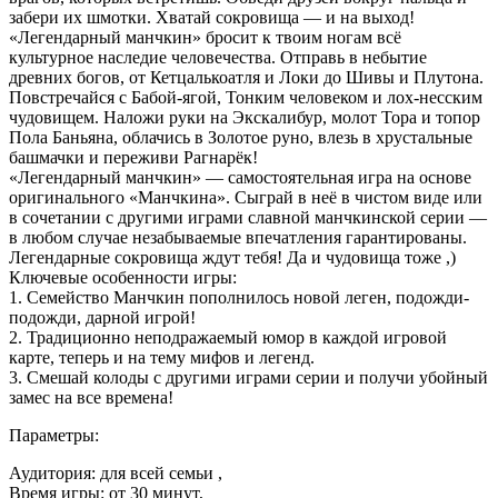
забери их шмотки. Хватай сокровища — и на выход!
«Легендарный манчкин» бросит к твоим ногам всё
культурное наследие человечества. Отправь в небытие
древних богов, от Кетцалькоатля и Локи до Шивы и Плутона.
Повстречайся с Бабой-ягой, Тонким человеком и лох-несским
чудовищем. Наложи руки на Экскалибур, молот Тора и топор
Пола Баньяна, облачись в Золотое руно, влезь в хрустальные
башмачки и переживи Рагнарёк!
«Легендарный манчкин» — самостоятельная игра на основе
оригинального «Манчкина». Сыграй в неё в чистом виде или
в сочетании с другими играми славной манчкинской серии —
в любом случае незабываемые впечатления гарантированы.
Легендарные сокровища ждут тебя! Да и чудовища тоже ,)
Ключевые особенности игры:
1. Семейство Манчкин пополнилось новой леген, подожди-
подожди, дарной игрой!
2. Традиционно неподражаемый юмор в каждой игровой
карте, теперь и на тему мифов и легенд.
3. Смешай колоды с другими играми серии и получи убойный
замес на все времена!
Параметры:
Аудитория: для всей семьи ,
Время игры: от 30 минут,