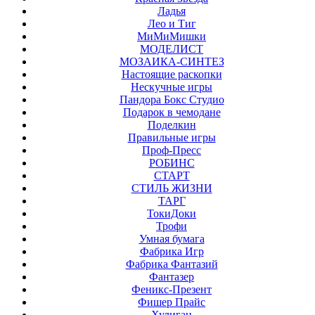
Ладья
Лео и Тиг
МиМиМишки
МОДЕЛИСТ
МОЗАИКА-СИНТЕЗ
Настоящие раскопки
Нескучные игры
Пандора Бокс Студио
Подарок в чемодане
Поделкин
Правильные игры
Проф-Пресс
РОБИНС
СТАРТ
СТИЛЬ ЖИЗНИ
ТАРГ
ТокиДоки
Трофи
Умная бумага
Фабрика Игр
Фабрика Фантазий
Фантазер
Феникс-Презент
Фишер Прайс
Хулиган