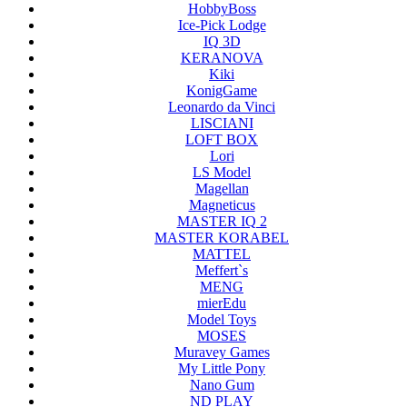
HobbyBoss
Ice-Pick Lodge
IQ 3D
KERANOVA
Kiki
KonigGame
Leonardo da Vinci
LISCIANI
LOFT BOX
Lori
LS Model
Magellan
Magneticus
MASTER IQ 2
MASTER KORABEL
MATTEL
Meffert`s
MENG
mierEdu
Model Toys
MOSES
Muravey Games
My Little Pony
Nano Gum
ND PLAY