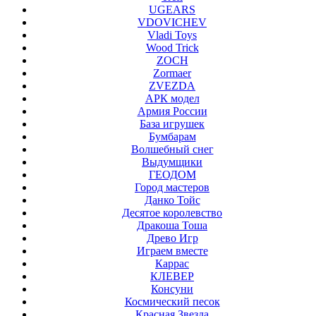
UGEARS
VDOVICHEV
Vladi Toys
Wood Trick
ZOCH
Zormaer
ZVEZDA
АРК модел
Армия России
База игрушек
Бумбарам
Волшебный снег
Выдумщики
ГЕОДОМ
Город мастеров
Данко Тойс
Десятое королевство
Дракоша Тоша
Древо Игр
Играем вместе
Каррас
КЛЕВЕР
Консуни
Космический песок
Красная Звезда