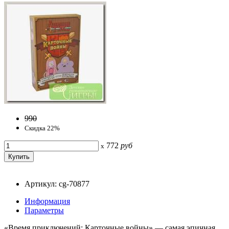
990
Скидка 22%
772
руб
x
Артикул: cg-70877
Информация
Параметры
«Время приключений: Карточные войны» — самая эпичная