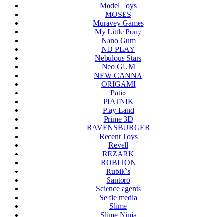
Model Toys
MOSES
Muravey Games
My Little Pony
Nano Gum
ND PLAY
Nebulous Stars
Neo GUM
NEW CANNA
ORIGAMI
Patio
PIATNIK
Play Land
Prime 3D
RAVENSBURGER
Recent Toys
Revell
REZARK
ROBITON
Rubik`s
Santoro
Science agents
Selfie media
Slime
Slime Ninja