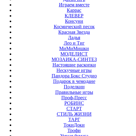
Играем вместе
Каррас
КЛЕВЕР
Консуни
Космический песок
Красная Звезда
Ладья
Лео и Тиг
МиМиМишки
МОДЕЛИСТ
МОЗАИКА-СИНТЕЗ
Настоящие раскопки
Нескучные игры
Пандора Бокс Студио
Подарок в чемодане
Поделкин
Правильные игры
Проф-Пресс
РОБИНС
СТАРТ
СТИЛЬ ЖИЗНИ
ТАРГ
ТокиДоки
Трофи
Умная бумага