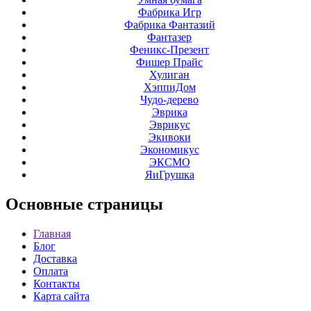
Фабрика Игр
Фабрика Фантазий
Фантазер
Феникс-Презент
Фишер Прайс
Хулиган
ХэппиДом
Чудо-дерево
Эврика
Эврикус
Экивоки
Экономикус
ЭКСМО
ЯиГрушка
Основные
страницы
Главная
Блог
Доставка
Оплата
Контакты
Карта сайта