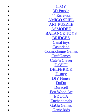
1TOY
3D Puzzle
44 Котенка
AMIGO SPIEL
ART PUZZLE
ASMODEE
BALANCE TOYS
BRIDGES
Canal toys
Castorland
Cosmodrome Games
CraftGames
Cute`n Clever
DaVICI
DELFBRICK
Disney
DIY House
DoDo
Duracell
Eco Wood Art
EDUCA
Enchantimals
GaGa Games
Genio kids