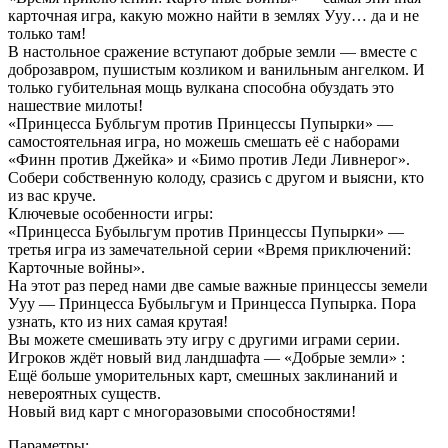
карточная игра, какую можно найти в землях Ууу… да и не
только там!
В настольное сражение вступают добрые земли — вместе с
доброзавром, пушистым козликом и ванильным ангелком. И
только губительная мощь вулкана способна обуздать это
нашествие милоты!
«Принцесса Бубльгум против Принцессы Пупырки» —
самостоятельная игра, но можешь смешать её с наборами
«Финн против Джейка» и «Бимо против Леди Ливнерог».
Собери собственную колоду, сразись с другом и выясни, кто
из вас круче.
Ключевые особенности игры:
«Принцесса Бубыльгум против Принцессы Пупырки» —
третья игра из замечательной серии «Время приключений:
Карточные войны».
На этот раз перед нами две самые важные принцессы земели
Ууу — Принцесса Бубыльгум и Принцесса Пупырка. Пора
узнать, кто из них самая крутая!
Вы можете смешивать эту игру с другими играми серии.
Игроков ждёт новый вид ландшафта — «Добрые земли» :
Ещё больше уморительных карт, смешных заклинаний и
невероятных существ.
Новый вид карт с многоразовыми способностями!
Параметры: