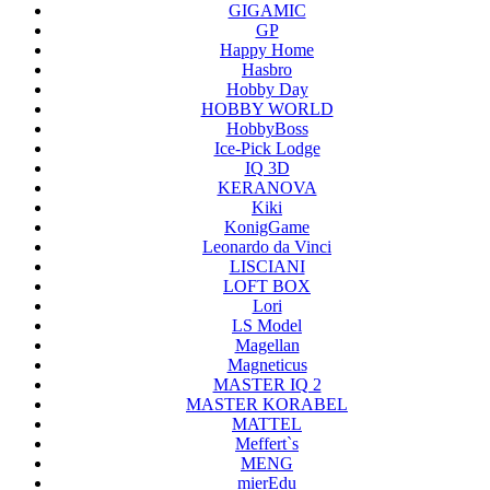
GIGAMIC
GP
Happy Home
Hasbro
Hobby Day
HOBBY WORLD
HobbyBoss
Ice-Pick Lodge
IQ 3D
KERANOVA
Kiki
KonigGame
Leonardo da Vinci
LISCIANI
LOFT BOX
Lori
LS Model
Magellan
Magneticus
MASTER IQ 2
MASTER KORABEL
MATTEL
Meffert`s
MENG
mierEdu