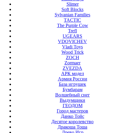
Slimer
Soft Blocks
Sylvanian Families
TACTIC
The Purple Cow
Trefl
UGEARS
VDOVICHEV
Vladi Toys
Wood Trick
ZOCH
Zormaer
ZVEZDA
АРК модел
Армия России
База игрушек
Бумбарам
Волшебный снег
Выдумщики
ГЕОДОМ
Город мастеров
Данко Тойс
Десятое королевство
Дракоша Тоша
Древо Игр