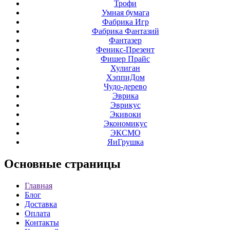
Трофи
Умная бумага
Фабрика Игр
Фабрика Фантазий
Фантазер
Феникс-Презент
Фишер Прайс
Хулиган
ХэппиДом
Чудо-дерево
Эврика
Эврикус
Экивоки
Экономикус
ЭКСМО
ЯиГрушка
Основные
страницы
Главная
Блог
Доставка
Оплата
Контакты