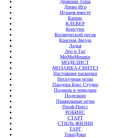
Дракоша Тоша
Древо Игр
Играем вместе
Каррас
КЛЕВЕР
Консуни
Космический песок
Красная Звезда
Ладья
Лео и Тиг
МиМиМишки
МОДЕЛИСТ
МОЗАИКА-СИНТЕЗ
Настоящие раскопки
Нескучные игры
Пандора Бокс Студио
Подарок в чемодане
Поделкин
Правильные игры
Проф-Пресс
РОБИНС
СТАРТ
СТИЛЬ ЖИЗНИ
ТАРГ
ТокиДоки