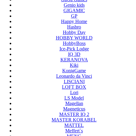
Genio kids
GIGAMIC
GP
Happy Home
Hasbro
Hobby Day
HOBBY WORLD
HobbyBoss
Ice-Pick Lodge
IQ 3D
KERANOVA
Kiki
KonigGame
Leonardo da Vinci
LISCIANI
LOFT BOX
Lori
LS Model
Magellan
Magneticus
MASTER IQ 2
MASTER KORABEL
MATTEL
Meffert`s