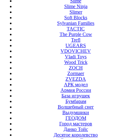
Slime
Slime Ninja
Slimer
Soft Blocks
Sylvanian Families
TACTIC
The Purple Cow
Trefl
UGEARS
VDOVICHEV
Vladi Toys
Wood Trick
ZOCH
Zormaer
ZVEZDA
АРК модел
Армия России
База игрушек
Бумбарам
Волшебный снег
Выдумщики
ГЕОДОМ
Город мастеров
Данко Тойс
Десятое королевство