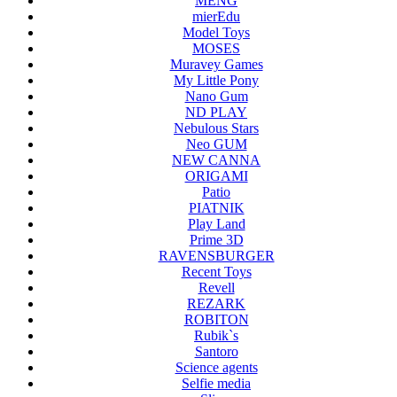
MENG
mierEdu
Model Toys
MOSES
Muravey Games
My Little Pony
Nano Gum
ND PLAY
Nebulous Stars
Neo GUM
NEW CANNA
ORIGAMI
Patio
PIATNIK
Play Land
Prime 3D
RAVENSBURGER
Recent Toys
Revell
REZARK
ROBITON
Rubik`s
Santoro
Science agents
Selfie media