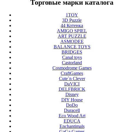
Торговые марки каталога
1TOY
3D Puzzle
44 Котенка
AMIGO SPIEL
ART PUZZLE
ASMODEE
BALANCE TOYS
BRIDGES
Canal toys
Castorland
Cosmodrome Games
CraftGames
Cute`n Clever
DaVICI
DELFBRICK
Disney
DIY House
DoDo
Duracell
Eco Wood Art
EDUCA
Enchantimals
GaGa Games