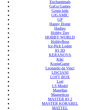
Enchantimals
GaGa Games
Genio kids
GIGAMIC
GP
Happy Home
Hasbro
Hobby Day
HOBBY WORLD
HobbyBoss
Ice-Pick Lodge
IQ 3D
KERANOVA
Kiki
KonigGame
Leonardo da Vinci
LISCIANI
LOFT BOX
Lori
LS Model
Magellan
Magneticus
MASTER IQ 2
MASTER KORABEL
MATTEL