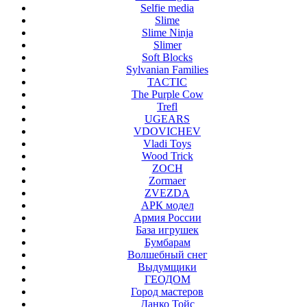
Selfie media
Slime
Slime Ninja
Slimer
Soft Blocks
Sylvanian Families
TACTIC
The Purple Cow
Trefl
UGEARS
VDOVICHEV
Vladi Toys
Wood Trick
ZOCH
Zormaer
ZVEZDA
АРК модел
Армия России
База игрушек
Бумбарам
Волшебный снег
Выдумщики
ГЕОДОМ
Город мастеров
Данко Тойс