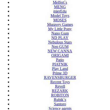
Meffert`s
MENG
mierEdu
Model Toys
MOSES
Muravey Games
My Little Pony
Nano Gum
ND PLAY
Nebulous Stars
Neo GUM
NEW CANNA
ORIGAMI
Patio
PIATNIK
Play Land
Prime 3D
RAVENSBURGER
Recent Toys
Revell
REZARK
ROBITON
Rubik`s
Santoro
Science agents