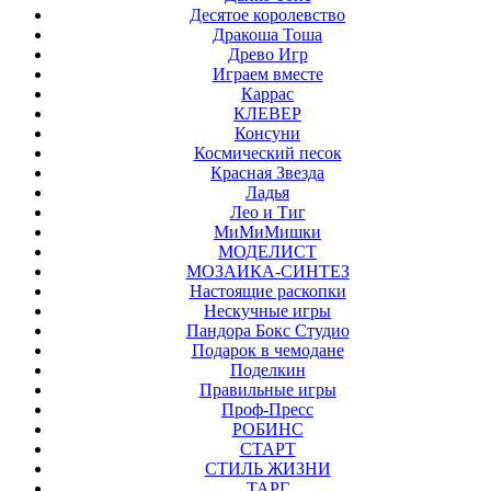
Десятое королевство
Дракоша Тоша
Древо Игр
Играем вместе
Каррас
КЛЕВЕР
Консуни
Космический песок
Красная Звезда
Ладья
Лео и Тиг
МиМиМишки
МОДЕЛИСТ
МОЗАИКА-СИНТЕЗ
Настоящие раскопки
Нескучные игры
Пандора Бокс Студио
Подарок в чемодане
Поделкин
Правильные игры
Проф-Пресс
РОБИНС
СТАРТ
СТИЛЬ ЖИЗНИ
ТАРГ