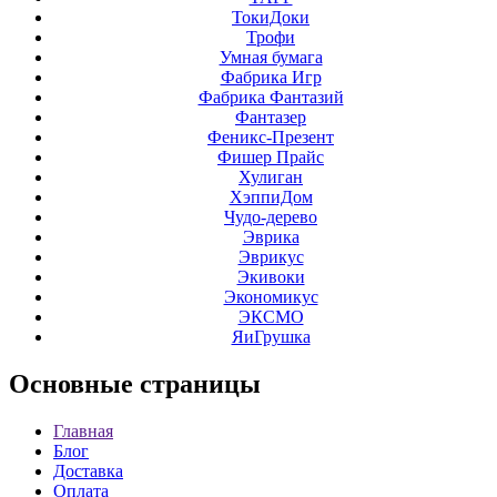
ТокиДоки
Трофи
Умная бумага
Фабрика Игр
Фабрика Фантазий
Фантазер
Феникс-Презент
Фишер Прайс
Хулиган
ХэппиДом
Чудо-дерево
Эврика
Эврикус
Экивоки
Экономикус
ЭКСМО
ЯиГрушка
Основные
страницы
Главная
Блог
Доставка
Оплата