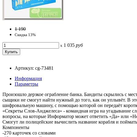
1 190
Скидка 13%
1 035
руб
x
Артикул: cg-73481
Информация
Параметры
Произошло дерзкое ограбление банка. Бандиты скрылись с мес
сыщики не смогут найти нужный до того, как он уплывёт. В эт
шифровальную машину, с помощью которой он передаёт коротки
«Секреты Слов-Анджелеса» - командная игра на угадывание сло
вопросы, на которые Информатор может ответить «Да» или «Не
Смогут ли полицейские вычислить название корабля и поймать 
Компоненты
-270 карточек со словами