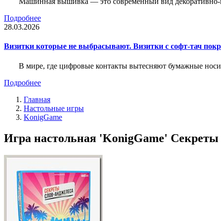
Машинная вышивка — это современный вид декоративно-пр
Подробнее
28.03.2026
Визитки которые не выбрасывают. Визитки с софт-тач пок
В мире, где цифровые контакты вытесняют бумажные носи
Подробнее
Главная
Настольные игры
KonigGame
Игра настольная 'KonigGame' Секреты 