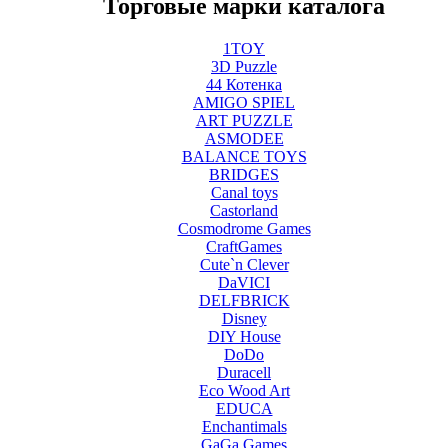
Торговые марки каталога
1TOY
3D Puzzle
44 Котенка
AMIGO SPIEL
ART PUZZLE
ASMODEE
BALANCE TOYS
BRIDGES
Canal toys
Castorland
Cosmodrome Games
CraftGames
Cute`n Clever
DaVICI
DELFBRICK
Disney
DIY House
DoDo
Duracell
Eco Wood Art
EDUCA
Enchantimals
GaGa Games