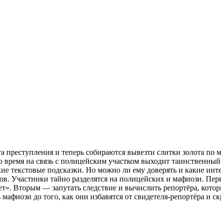
та преступления и теперь собираются вывезти слитки золота по
о время на связь с полицейским участком выходит таинственный
е текстовые подсказки. Но можно ли ему доверять и какие инт
в. Участники тайно разделятся на полицейских и мафиози. Перв
т». Вторым — запутать следствие и вычислить репортёра, котор
мафиози до того, как они избавятся от свидетеля-репортёра и с