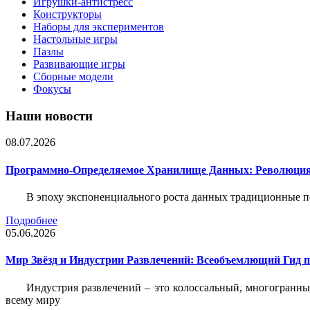
Игрушки-антистресс
Конструкторы
Наборы для экспериментов
Настольные игры
Пазлы
Развивающие игры
Сборные модели
Фокусы
Наши новости
08.07.2026
Программно-Определяемое Хранилище Данных: Революция
В эпоху экспоненциального роста данных традиционные 
Подробнее
05.06.2026
Мир Звёзд и Индустрии Развлечений: Всеобъемлющий Гид п
Индустрия развлечений – это колоссальный, многогранн
всему миру