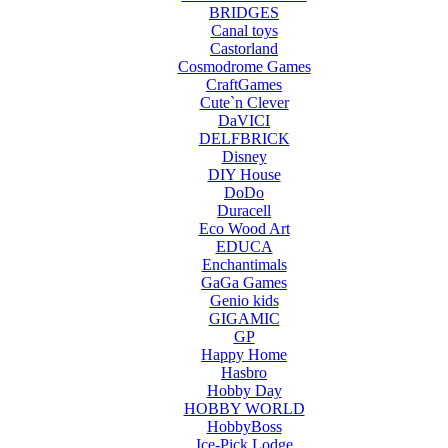
BRIDGES
Canal toys
Castorland
Cosmodrome Games
CraftGames
Cute`n Clever
DaVICI
DELFBRICK
Disney
DIY House
DoDo
Duracell
Eco Wood Art
EDUCA
Enchantimals
GaGa Games
Genio kids
GIGAMIC
GP
Happy Home
Hasbro
Hobby Day
HOBBY WORLD
HobbyBoss
Ice-Pick Lodge