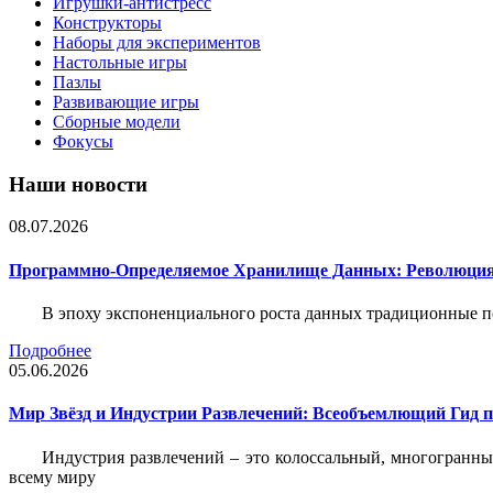
Игрушки-антистресс
Конструкторы
Наборы для экспериментов
Настольные игры
Пазлы
Развивающие игры
Сборные модели
Фокусы
Наши новости
08.07.2026
Программно-Определяемое Хранилище Данных: Революция
В эпоху экспоненциального роста данных традиционные 
Подробнее
05.06.2026
Мир Звёзд и Индустрии Развлечений: Всеобъемлющий Гид п
Индустрия развлечений – это колоссальный, многогранн
всему миру