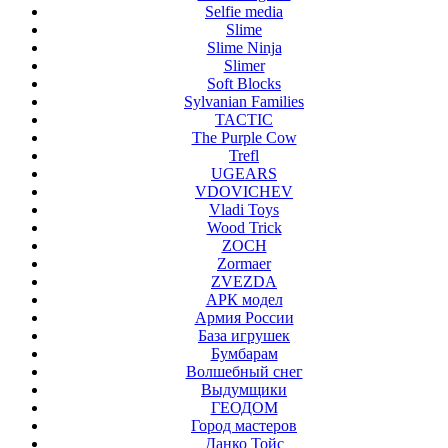
Selfie media
Slime
Slime Ninja
Slimer
Soft Blocks
Sylvanian Families
TACTIC
The Purple Cow
Trefl
UGEARS
VDOVICHEV
Vladi Toys
Wood Trick
ZOCH
Zormaer
ZVEZDA
АРК модел
Армия России
База игрушек
Бумбарам
Волшебный снег
Выдумщики
ГЕОДОМ
Город мастеров
Данко Тойс