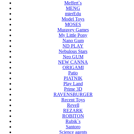
Meffert`s
MENG
mierEdu
Model Toys
MOSES
Muravey Games
My Little Pony
Nano Gum
ND PLAY
Nebulous Stars
Neo GUM
NEW CANNA
ORIGAMI
Patio
PIATNIK
Play Land
Prime 3D
RAVENSBURGER
Recent Toys
Revell
REZARK
ROBITON
Rubik`s
Santoro
Science agents