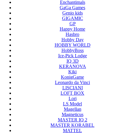
Enchantimals
GaGa Games
Genio kids
GIGAMIC
GP
Happy Home
Hasbro
Hobby Day
HOBBY WORLD
HobbyBoss
Ice-Pick Lodge
IQ 3D
KERANOVA
Kiki
KonigGame
Leonardo da Vinci
LISCIANI
LOFT BOX
Lori
LS Model
Magellan
Magneticus
MASTER IQ 2
MASTER KORABEL
MATTEL