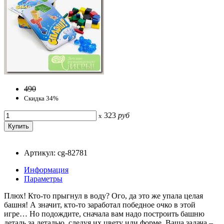
490
Скидка 34%
323
руб
x
Артикул: cg-82781
Информация
Параметры
Плюх! Кто-то прыгнул в воду? Ого, да это же упала целая
башня! А значит, кто-то заработал победное очко в этой
игре… Но подождите, сначала вам надо построить башню
деталь за деталью, следуя их цвету или форме. Ваша задача –