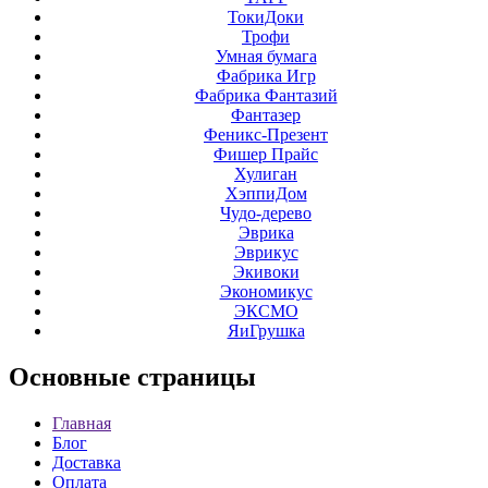
ТокиДоки
Трофи
Умная бумага
Фабрика Игр
Фабрика Фантазий
Фантазер
Феникс-Презент
Фишер Прайс
Хулиган
ХэппиДом
Чудо-дерево
Эврика
Эврикус
Экивоки
Экономикус
ЭКСМО
ЯиГрушка
Основные
страницы
Главная
Блог
Доставка
Оплата