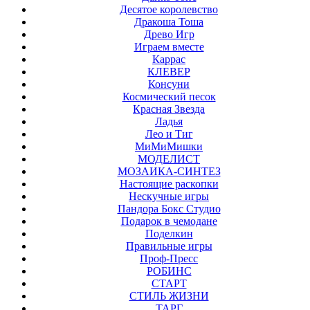
Десятое королевство
Дракоша Тоша
Древо Игр
Играем вместе
Каррас
КЛЕВЕР
Консуни
Космический песок
Красная Звезда
Ладья
Лео и Тиг
МиМиМишки
МОДЕЛИСТ
МОЗАИКА-СИНТЕЗ
Настоящие раскопки
Нескучные игры
Пандора Бокс Студио
Подарок в чемодане
Поделкин
Правильные игры
Проф-Пресс
РОБИНС
СТАРТ
СТИЛЬ ЖИЗНИ
ТАРГ