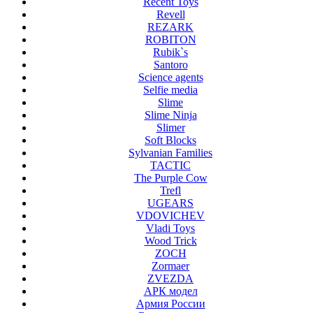
Recent Toys
Revell
REZARK
ROBITON
Rubik`s
Santoro
Science agents
Selfie media
Slime
Slime Ninja
Slimer
Soft Blocks
Sylvanian Families
TACTIC
The Purple Cow
Trefl
UGEARS
VDOVICHEV
Vladi Toys
Wood Trick
ZOCH
Zormaer
ZVEZDA
АРК модел
Армия России