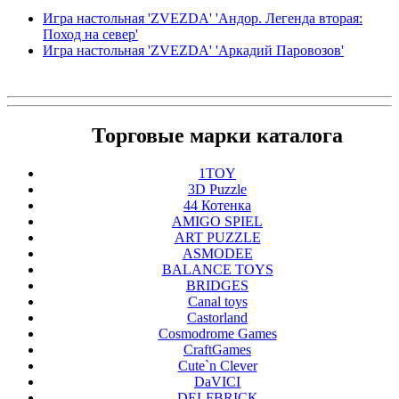
Игра настольная 'ZVEZDA' 'Андор. Легенда вторая:
Поход на север'
Игра настольная 'ZVEZDA' 'Аркадий Паровозов'
Торговые марки каталога
1TOY
3D Puzzle
44 Котенка
AMIGO SPIEL
ART PUZZLE
ASMODEE
BALANCE TOYS
BRIDGES
Canal toys
Castorland
Cosmodrome Games
CraftGames
Cute`n Clever
DaVICI
DELFBRICK