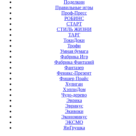
Поделкин
Правильные игры
Проф-Пресс
РОБИНС
СТАРТ
СТИЛЬ ЖИЗНИ
ТАРГ
ТокиДоки
Трофи
Умная бумага
Фабрика Игр
Фабрика Фантазий
Фантазер
Феникс-Презент
Фишер Прайс
Хулиган
ХэппиДом
Чудо-дерево
Эврика
Эврикус
Экивоки
Экономикус
ЭКСМО
ЯиГрушка