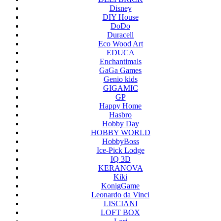
Disney
DIY House
DoDo
Duracell
Eco Wood Art
EDUCA
Enchantimals
GaGa Games
Genio kids
GIGAMIC
GP
Happy Home
Hasbro
Hobby Day
HOBBY WORLD
HobbyBoss
Ice-Pick Lodge
IQ 3D
KERANOVA
Kiki
KonigGame
Leonardo da Vinci
LISCIANI
LOFT BOX