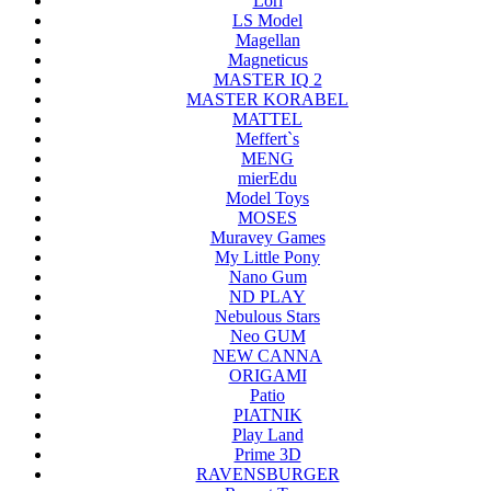
Lori
LS Model
Magellan
Magneticus
MASTER IQ 2
MASTER KORABEL
MATTEL
Meffert`s
MENG
mierEdu
Model Toys
MOSES
Muravey Games
My Little Pony
Nano Gum
ND PLAY
Nebulous Stars
Neo GUM
NEW CANNA
ORIGAMI
Patio
PIATNIK
Play Land
Prime 3D
RAVENSBURGER