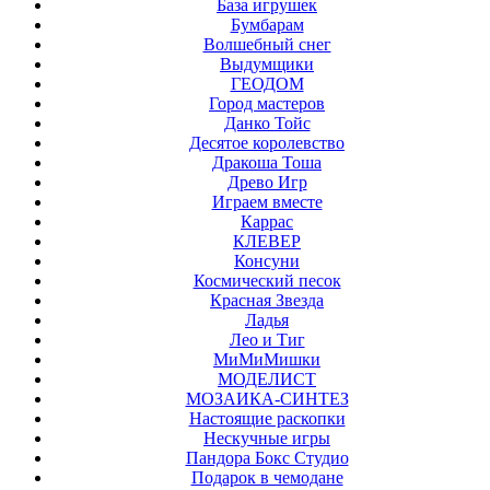
База игрушек
Бумбарам
Волшебный снег
Выдумщики
ГЕОДОМ
Город мастеров
Данко Тойс
Десятое королевство
Дракоша Тоша
Древо Игр
Играем вместе
Каррас
КЛЕВЕР
Консуни
Космический песок
Красная Звезда
Ладья
Лео и Тиг
МиМиМишки
МОДЕЛИСТ
МОЗАИКА-СИНТЕЗ
Настоящие раскопки
Нескучные игры
Пандора Бокс Студио
Подарок в чемодане