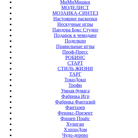
МиМиМишки
МОДЕЛИСТ
МОЗАИКА-СИНТЕЗ
Настоящие раскопки
Нескучные игры
Пандора Бокс Студио
Подарок в чемодане
Поделкин
Правильные игры
Проф-Пресс
РОБИНС
СТАРТ
СТИЛЬ ЖИЗНИ
ТАРГ
ТокиДоки
Трофи
Умная бумага
Фабрика Игр
Фабрика Фантазий
Фантазер
Феникс-Презент
Фишер Прайс
Хулиган
ХэппиДом
Чудо-дерево