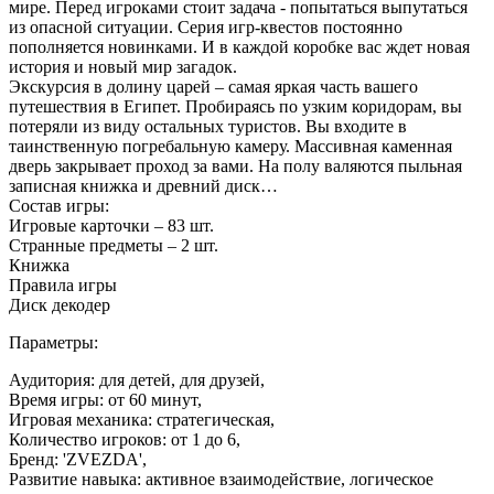
мире. Перед игроками стоит задача - попытаться выпутаться
из опасной ситуации. Серия игр-квестов постоянно
пополняется новинками. И в каждой коробке вас ждет новая
история и новый мир загадок.
Экскурсия в долину царей – самая яркая часть вашего
путешествия в Египет. Пробираясь по узким коридорам, вы
потеряли из виду остальных туристов. Вы входите в
таинственную погребальную камеру. Массивная каменная
дверь закрывает проход за вами. На полу валяются пыльная
записная книжка и древний диск…
Состав игры:
Игровые карточки – 83 шт.
Странные предметы – 2 шт.
Книжка
Правила игры
Диск декодер
Параметры:
Аудитория: для детей, для друзей,
Время игры: от 60 минут,
Игровая механика: стратегическая,
Количество игроков: от 1 до 6,
Бренд: 'ZVEZDA',
Развитие навыка: активное взаимодействие, логическое