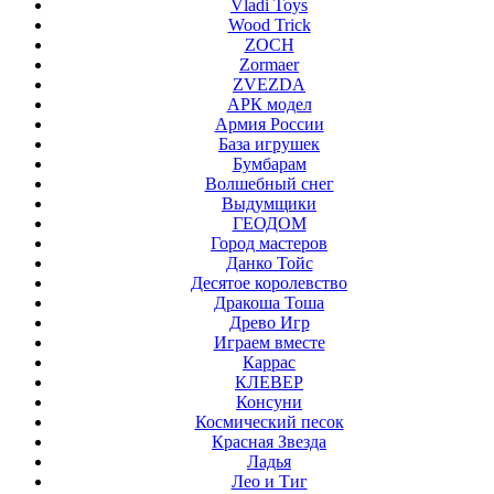
Vladi Toys
Wood Trick
ZOCH
Zormaer
ZVEZDA
АРК модел
Армия России
База игрушек
Бумбарам
Волшебный снег
Выдумщики
ГЕОДОМ
Город мастеров
Данко Тойс
Десятое королевство
Дракоша Тоша
Древо Игр
Играем вместе
Каррас
КЛЕВЕР
Консуни
Космический песок
Красная Звезда
Ладья
Лео и Тиг