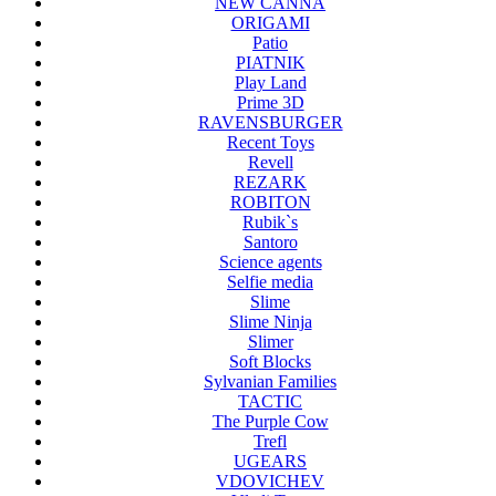
NEW CANNA
ORIGAMI
Patio
PIATNIK
Play Land
Prime 3D
RAVENSBURGER
Recent Toys
Revell
REZARK
ROBITON
Rubik`s
Santoro
Science agents
Selfie media
Slime
Slime Ninja
Slimer
Soft Blocks
Sylvanian Families
TACTIC
The Purple Cow
Trefl
UGEARS
VDOVICHEV