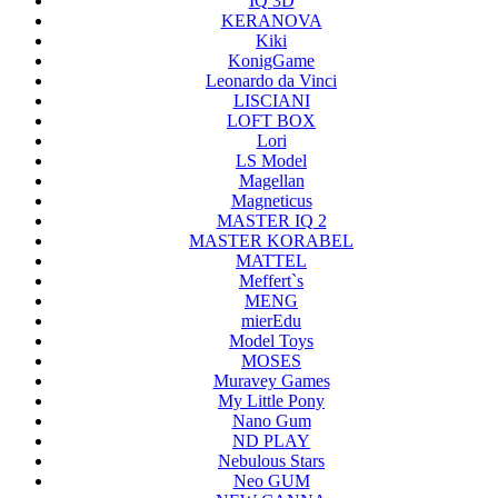
IQ 3D
KERANOVA
Kiki
KonigGame
Leonardo da Vinci
LISCIANI
LOFT BOX
Lori
LS Model
Magellan
Magneticus
MASTER IQ 2
MASTER KORABEL
MATTEL
Meffert`s
MENG
mierEdu
Model Toys
MOSES
Muravey Games
My Little Pony
Nano Gum
ND PLAY
Nebulous Stars
Neo GUM