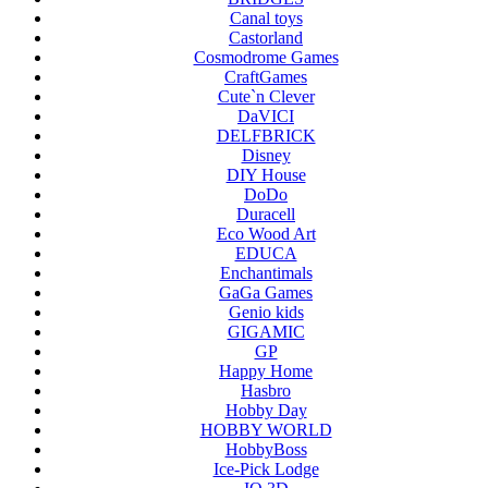
Canal toys
Castorland
Cosmodrome Games
CraftGames
Cute`n Clever
DaVICI
DELFBRICK
Disney
DIY House
DoDo
Duracell
Eco Wood Art
EDUCA
Enchantimals
GaGa Games
Genio kids
GIGAMIC
GP
Happy Home
Hasbro
Hobby Day
HOBBY WORLD
HobbyBoss
Ice-Pick Lodge