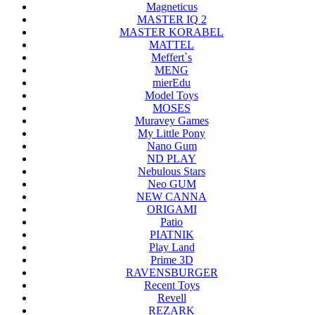
Magneticus
MASTER IQ 2
MASTER KORABEL
MATTEL
Meffert`s
MENG
mierEdu
Model Toys
MOSES
Muravey Games
My Little Pony
Nano Gum
ND PLAY
Nebulous Stars
Neo GUM
NEW CANNA
ORIGAMI
Patio
PIATNIK
Play Land
Prime 3D
RAVENSBURGER
Recent Toys
Revell
REZARK