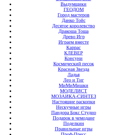
Выдумщики
ГЕОДОМ
Город мастеров
Данко Тойс
Десятое королевство
Дракоша Тоша
Древо Игр
Играем вместе
Каррас
КЛЕВЕР
Консуни
Космический песок
Красная Звезда
Ладья
Лео и Тиг
МиМиМишки
МОДЕЛИСТ
МОЗАИКА-СИНТЕЗ
Настоящие раскопки
Нескучные игры
Пандора Бокс Студио
Подарок в чемодане
Поделкин
Правильные игры
Проф-Пресс