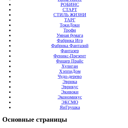
РОБИНС
СТАРТ
СТИЛЬ ЖИЗНИ
ТАРГ
ТокиДоки
Трофи
Умная бумага
Фабрика Игр
Фабрика Фантазий
Фантазер
Феникс-Презент
Фишер Прайс
Хулиган
ХэппиДом
Чудо-дерево
Эврика
Эврикус
Экивоки
Экономикус
ЭКСМО
ЯиГрушка
Основные
страницы