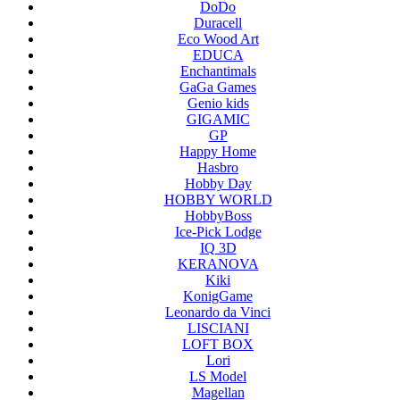
DoDo
Duracell
Eco Wood Art
EDUCA
Enchantimals
GaGa Games
Genio kids
GIGAMIC
GP
Happy Home
Hasbro
Hobby Day
HOBBY WORLD
HobbyBoss
Ice-Pick Lodge
IQ 3D
KERANOVA
Kiki
KonigGame
Leonardo da Vinci
LISCIANI
LOFT BOX
Lori
LS Model
Magellan