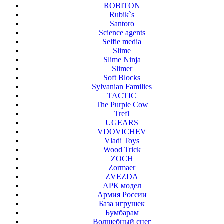
ROBITON
Rubik`s
Santoro
Science agents
Selfie media
Slime
Slime Ninja
Slimer
Soft Blocks
Sylvanian Families
TACTIC
The Purple Cow
Trefl
UGEARS
VDOVICHEV
Vladi Toys
Wood Trick
ZOCH
Zormaer
ZVEZDA
АРК модел
Армия России
База игрушек
Бумбарам
Волшебный снег