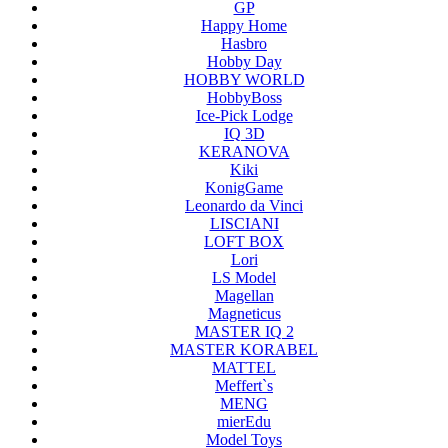
GP
Happy Home
Hasbro
Hobby Day
HOBBY WORLD
HobbyBoss
Ice-Pick Lodge
IQ 3D
KERANOVA
Kiki
KonigGame
Leonardo da Vinci
LISCIANI
LOFT BOX
Lori
LS Model
Magellan
Magneticus
MASTER IQ 2
MASTER KORABEL
MATTEL
Meffert`s
MENG
mierEdu
Model Toys