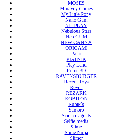
MOSES
Muravey Games
My Little Pony
Nano Gum
ND PLAY
Nebulous Stars
Neo GUM
NEW CANNA
ORIGAMI
Patio
PIATNIK
Play Land
Prime 3D
RAVENSBURGER
Recent Toys
Revell
REZARK
ROBITON
Rubik`s
Santoro
Science agents
Selfie media
Slime
Slime Ninja
Slimer