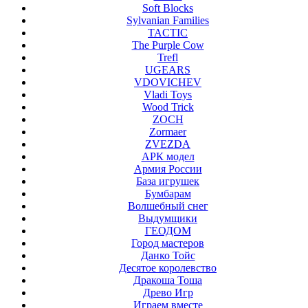
Soft Blocks
Sylvanian Families
TACTIC
The Purple Cow
Trefl
UGEARS
VDOVICHEV
Vladi Toys
Wood Trick
ZOCH
Zormaer
ZVEZDA
АРК модел
Армия России
База игрушек
Бумбарам
Волшебный снег
Выдумщики
ГЕОДОМ
Город мастеров
Данко Тойс
Десятое королевство
Дракоша Тоша
Древо Игр
Играем вместе