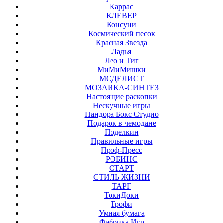
Каррас
КЛЕВЕР
Консуни
Космический песок
Красная Звезда
Ладья
Лео и Тиг
МиМиМишки
МОДЕЛИСТ
МОЗАИКА-СИНТЕЗ
Настоящие раскопки
Нескучные игры
Пандора Бокс Студио
Подарок в чемодане
Поделкин
Правильные игры
Проф-Пресс
РОБИНС
СТАРТ
СТИЛЬ ЖИЗНИ
ТАРГ
ТокиДоки
Трофи
Умная бумага
Фабрика Игр