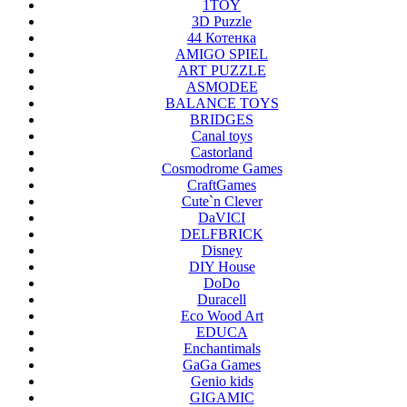
1TOY
3D Puzzle
44 Котенка
AMIGO SPIEL
ART PUZZLE
ASMODEE
BALANCE TOYS
BRIDGES
Canal toys
Castorland
Cosmodrome Games
CraftGames
Cute`n Clever
DaVICI
DELFBRICK
Disney
DIY House
DoDo
Duracell
Eco Wood Art
EDUCA
Enchantimals
GaGa Games
Genio kids
GIGAMIC