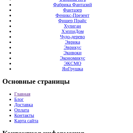
Фабрика Фантазий
Фантазер
Феникс-Презент
Фишер Прайс
Хулиган
ХэппиДом
Чудо-дерево
Эврика
Эврикус
Экивоки
Экономикус
ЭКСМО
ЯиГрушка
Основные
страницы
Главная
Блог
Доставка
Оплата
Контакты
Карта сайта