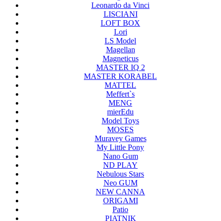
Leonardo da Vinci
LISCIANI
LOFT BOX
Lori
LS Model
Magellan
Magneticus
MASTER IQ 2
MASTER KORABEL
MATTEL
Meffert`s
MENG
mierEdu
Model Toys
MOSES
Muravey Games
My Little Pony
Nano Gum
ND PLAY
Nebulous Stars
Neo GUM
NEW CANNA
ORIGAMI
Patio
PIATNIK