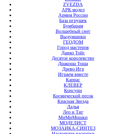
ZVEZDA
АРК модел
Армия России
База игрушек
Бумбарам
Волшебный снег
Выдумщики
ГЕОДОМ
Город мастеров
Данко Тойс
Десятое королевство
Дракоша Тоша
Древо Игр
Играем вместе
Каррас
КЛЕВЕР
Консуни
Космический песок
Красная Звезда
Ладья
Лео и Тиг
МиМиМишки
МОДЕЛИСТ
МОЗАИКА-СИНТЕЗ
Настоящие раскопки