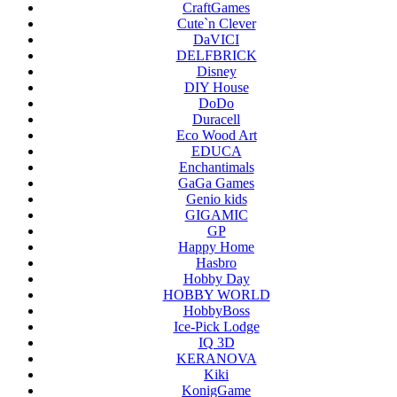
CraftGames
Cute`n Clever
DaVICI
DELFBRICK
Disney
DIY House
DoDo
Duracell
Eco Wood Art
EDUCA
Enchantimals
GaGa Games
Genio kids
GIGAMIC
GP
Happy Home
Hasbro
Hobby Day
HOBBY WORLD
HobbyBoss
Ice-Pick Lodge
IQ 3D
KERANOVA
Kiki
KonigGame