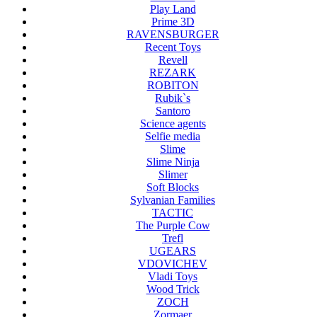
Play Land
Prime 3D
RAVENSBURGER
Recent Toys
Revell
REZARK
ROBITON
Rubik`s
Santoro
Science agents
Selfie media
Slime
Slime Ninja
Slimer
Soft Blocks
Sylvanian Families
TACTIC
The Purple Cow
Trefl
UGEARS
VDOVICHEV
Vladi Toys
Wood Trick
ZOCH
Zormaer