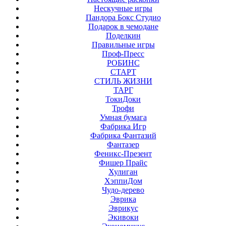
Нескучные игры
Пандора Бокс Студио
Подарок в чемодане
Поделкин
Правильные игры
Проф-Пресс
РОБИНС
СТАРТ
СТИЛЬ ЖИЗНИ
ТАРГ
ТокиДоки
Трофи
Умная бумага
Фабрика Игр
Фабрика Фантазий
Фантазер
Феникс-Презент
Фишер Прайс
Хулиган
ХэппиДом
Чудо-дерево
Эврика
Эврикус
Экивоки