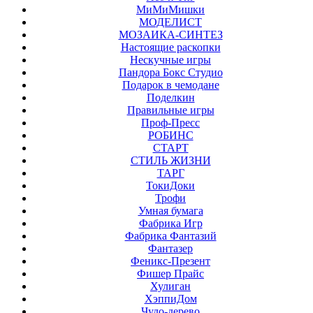
МиМиМишки
МОДЕЛИСТ
МОЗАИКА-СИНТЕЗ
Настоящие раскопки
Нескучные игры
Пандора Бокс Студио
Подарок в чемодане
Поделкин
Правильные игры
Проф-Пресс
РОБИНС
СТАРТ
СТИЛЬ ЖИЗНИ
ТАРГ
ТокиДоки
Трофи
Умная бумага
Фабрика Игр
Фабрика Фантазий
Фантазер
Феникс-Презент
Фишер Прайс
Хулиган
ХэппиДом
Чудо-дерево