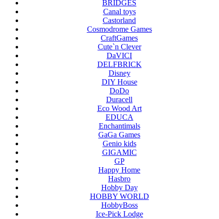
BRIDGES
Canal toys
Castorland
Cosmodrome Games
CraftGames
Cute`n Clever
DaVICI
DELFBRICK
Disney
DIY House
DoDo
Duracell
Eco Wood Art
EDUCA
Enchantimals
GaGa Games
Genio kids
GIGAMIC
GP
Happy Home
Hasbro
Hobby Day
HOBBY WORLD
HobbyBoss
Ice-Pick Lodge