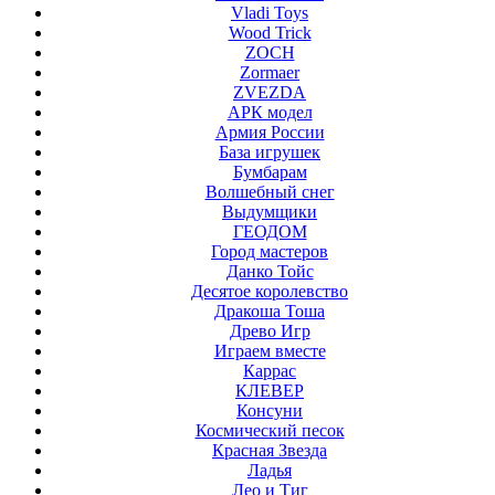
Vladi Toys
Wood Trick
ZOCH
Zormaer
ZVEZDA
АРК модел
Армия России
База игрушек
Бумбарам
Волшебный снег
Выдумщики
ГЕОДОМ
Город мастеров
Данко Тойс
Десятое королевство
Дракоша Тоша
Древо Игр
Играем вместе
Каррас
КЛЕВЕР
Консуни
Космический песок
Красная Звезда
Ладья
Лео и Тиг