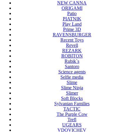
NEW CANNA
ORIGAMI
Patio
PIATNIK
Play Land
Prime 3D
RAVENSBURGER
Recent Toys
Revell
REZARK
ROBITON
Rubik`s
Santoro
Science agents
Selfie media
Slime
Slime Ninja
Slimer
Soft Blocks
Sylvanian Families
TACTIC
The Purple Cow
Trefl
UGEARS
VDOVICHEV