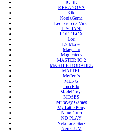
IQ 3D
KERANOVA
Kiki
KonigGame
Leonardo da Vinci
LISCIANI
LOFT BOX
Lori
LS Model
Magellan
Magneticus
MASTER IQ 2
MASTER KORABEL
MATTEL
Meffert`s
MENG
mierEdu
Model Toys
MOSES
Muravey Games
My Little Pony
Nano Gum
ND PLAY
Nebulous Stars
Neo GUM