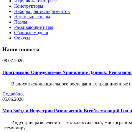
Игрушки-антистресс
Конструкторы
Наборы для экспериментов
Настольные игры
Пазлы
Развивающие игры
Сборные модели
Фокусы
Наши новости
08.07.2026
Программно-Определяемое Хранилище Данных: Революция
В эпоху экспоненциального роста данных традиционные 
Подробнее
05.06.2026
Мир Звёзд и Индустрии Развлечений: Всеобъемлющий Гид п
Индустрия развлечений – это колоссальный, многогранн
всему миру