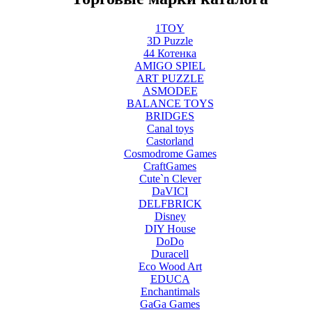
1TOY
3D Puzzle
44 Котенка
AMIGO SPIEL
ART PUZZLE
ASMODEE
BALANCE TOYS
BRIDGES
Canal toys
Castorland
Cosmodrome Games
CraftGames
Cute`n Clever
DaVICI
DELFBRICK
Disney
DIY House
DoDo
Duracell
Eco Wood Art
EDUCA
Enchantimals
GaGa Games