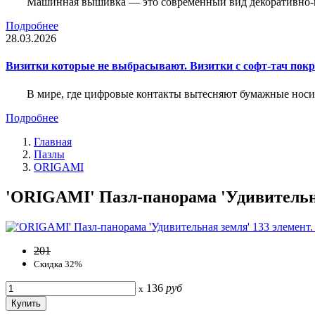
Машинная вышивка — это современный вид декоративно-пр
Подробнее
28.03.2026
Визитки которые не выбрасывают. Визитки с софт-тач пок
В мире, где цифровые контакты вытесняют бумажные носи
Подробнее
Главная
Пазлы
ORIGAMI
'ORIGAMI' Пазл-панорама 'Удивительная
201
Скидка 32%
136
руб
x