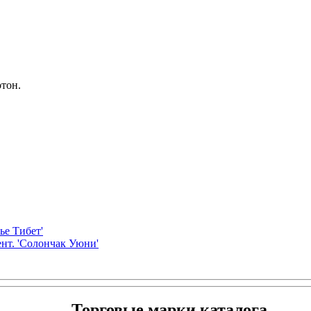
ртон.
ье Тибет'
ент. 'Солончак Уюни'
Торговые марки каталога