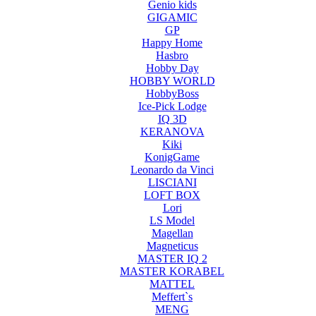
Genio kids
GIGAMIC
GP
Happy Home
Hasbro
Hobby Day
HOBBY WORLD
HobbyBoss
Ice-Pick Lodge
IQ 3D
KERANOVA
Kiki
KonigGame
Leonardo da Vinci
LISCIANI
LOFT BOX
Lori
LS Model
Magellan
Magneticus
MASTER IQ 2
MASTER KORABEL
MATTEL
Meffert`s
MENG