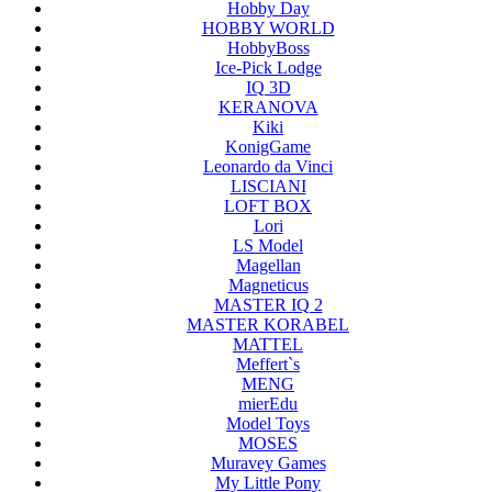
Hobby Day
HOBBY WORLD
HobbyBoss
Ice-Pick Lodge
IQ 3D
KERANOVA
Kiki
KonigGame
Leonardo da Vinci
LISCIANI
LOFT BOX
Lori
LS Model
Magellan
Magneticus
MASTER IQ 2
MASTER KORABEL
MATTEL
Meffert`s
MENG
mierEdu
Model Toys
MOSES
Muravey Games
My Little Pony