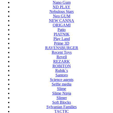
Nano Gum
ND PLAY
Nebulous Stars
Neo GUM
NEW CANNA
ORIGAMI
Patio
PIATNIK
Play Land
Prime 3D
RAVENSBURGER
Recent Toys
Revell
REZARK
ROBITON
Rubik`s
Santoro
Science agents
Selfie media
Slime
Slime Ninja
Slimer
Soft Blocks
Sylvanian Families
TACTIC