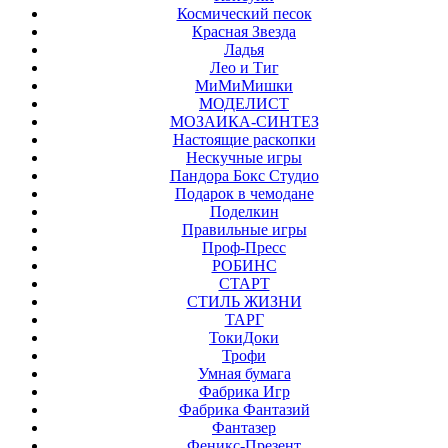
Космический песок
Красная Звезда
Ладья
Лео и Тиг
МиМиМишки
МОДЕЛИСТ
МОЗАИКА-СИНТЕЗ
Настоящие раскопки
Нескучные игры
Пандора Бокс Студио
Подарок в чемодане
Поделкин
Правильные игры
Проф-Пресс
РОБИНС
СТАРТ
СТИЛЬ ЖИЗНИ
ТАРГ
ТокиДоки
Трофи
Умная бумага
Фабрика Игр
Фабрика Фантазий
Фантазер
Феникс-Презент