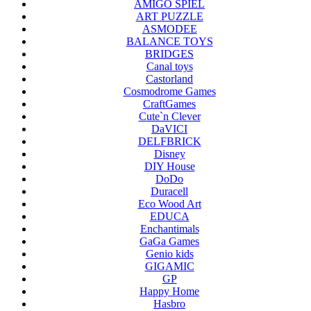
AMIGO SPIEL
ART PUZZLE
ASMODEE
BALANCE TOYS
BRIDGES
Canal toys
Castorland
Cosmodrome Games
CraftGames
Cute`n Clever
DaVICI
DELFBRICK
Disney
DIY House
DoDo
Duracell
Eco Wood Art
EDUCA
Enchantimals
GaGa Games
Genio kids
GIGAMIC
GP
Happy Home
Hasbro