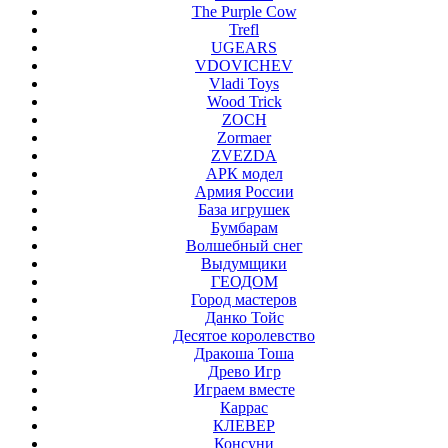
The Purple Cow
Trefl
UGEARS
VDOVICHEV
Vladi Toys
Wood Trick
ZOCH
Zormaer
ZVEZDA
АРК модел
Армия России
База игрушек
Бумбарам
Волшебный снег
Выдумщики
ГЕОДОМ
Город мастеров
Данко Тойс
Десятое королевство
Дракоша Тоша
Древо Игр
Играем вместе
Каррас
КЛЕВЕР
Консуни