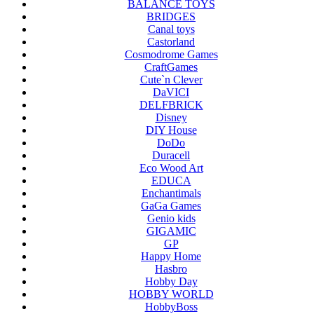
BALANCE TOYS
BRIDGES
Canal toys
Castorland
Cosmodrome Games
CraftGames
Cute`n Clever
DaVICI
DELFBRICK
Disney
DIY House
DoDo
Duracell
Eco Wood Art
EDUCA
Enchantimals
GaGa Games
Genio kids
GIGAMIC
GP
Happy Home
Hasbro
Hobby Day
HOBBY WORLD
HobbyBoss