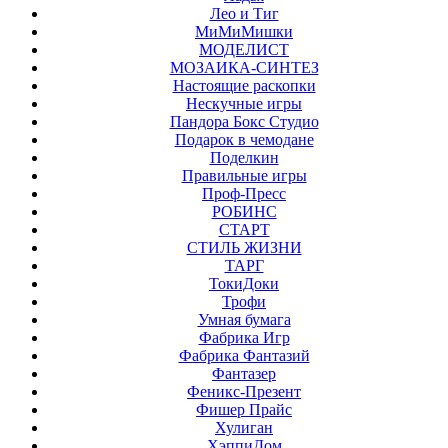
Лео и Тиг
МиМиМишки
МОДЕЛИСТ
МОЗАИКА-СИНТЕЗ
Настоящие раскопки
Нескучные игры
Пандора Бокс Студио
Подарок в чемодане
Поделкин
Правильные игры
Проф-Пресс
РОБИНС
СТАРТ
СТИЛЬ ЖИЗНИ
ТАРГ
ТокиДоки
Трофи
Умная бумага
Фабрика Игр
Фабрика Фантазий
Фантазер
Феникс-Презент
Фишер Прайс
Хулиган
ХэппиДом