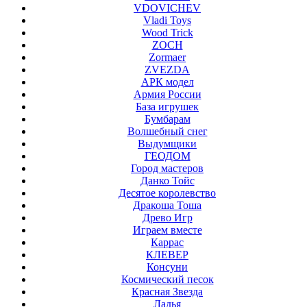
VDOVICHEV
Vladi Toys
Wood Trick
ZOCH
Zormaer
ZVEZDA
АРК модел
Армия России
База игрушек
Бумбарам
Волшебный снег
Выдумщики
ГЕОДОМ
Город мастеров
Данко Тойс
Десятое королевство
Дракоша Тоша
Древо Игр
Играем вместе
Каррас
КЛЕВЕР
Консуни
Космический песок
Красная Звезда
Ладья