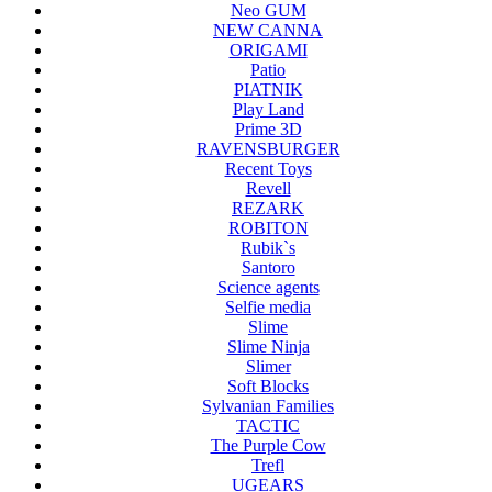
Neo GUM
NEW CANNA
ORIGAMI
Patio
PIATNIK
Play Land
Prime 3D
RAVENSBURGER
Recent Toys
Revell
REZARK
ROBITON
Rubik`s
Santoro
Science agents
Selfie media
Slime
Slime Ninja
Slimer
Soft Blocks
Sylvanian Families
TACTIC
The Purple Cow
Trefl
UGEARS