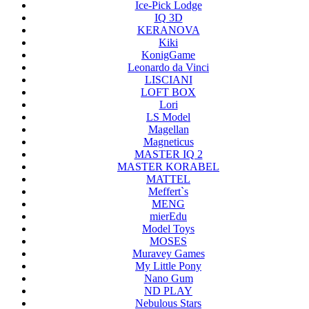
Ice-Pick Lodge
IQ 3D
KERANOVA
Kiki
KonigGame
Leonardo da Vinci
LISCIANI
LOFT BOX
Lori
LS Model
Magellan
Magneticus
MASTER IQ 2
MASTER KORABEL
MATTEL
Meffert`s
MENG
mierEdu
Model Toys
MOSES
Muravey Games
My Little Pony
Nano Gum
ND PLAY
Nebulous Stars