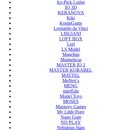
Ice-Pick Lodge
IQ 3D
KERANOVA
Kiki
KonigGame
Leonardo da Vinci
LISCIANI
LOFT BOX
Lori
LS Model
Magellan
Magneticus
MASTER IQ 2
MASTER KORABEL
MATTEL
Meffert`s
MENG
mierEdu
Model Toys
MOSES
Muravey Games
My Little Pony
Nano Gum
ND PLAY
Nebulous Stars