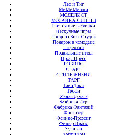
Лео и Тиг
МиМиМишки
МОДЕЛИСТ
МОЗАИКА-СИНТЕЗ
Настоящие раскопки
Нескучные игры
Пандора Бокс Студио
Подарок в чемодане
Поделкин
Правильные игры
Проф-Пресс
РОБИНС
СТАРТ
СТИЛЬ ЖИЗНИ
ТАРГ
ТокиДоки
Трофи
Умная бумага
Фабрика Игр
Фабрика Фантазий
Фантазер
Феникс-Презент
Фишер Прайс
Хулиган
ХэппиДом