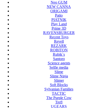
Neo GUM
NEW CANNA
ORIGAMI
Patio
PIATNIK
Play Land
Prime 3D
RAVENSBURGER
Recent Toys
Revell
REZARK
ROBITON
Rubik`s
Santoro
Science agents
Selfie media
Slime
Slime Ninja
Slimer
Soft Blocks
Sylvanian Families
TACTIC
The Purple Cow
Trefl
UGEARS