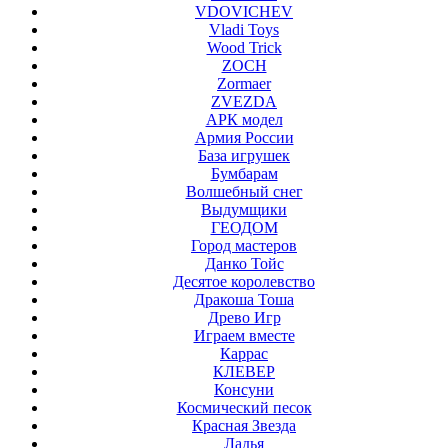
VDOVICHEV
Vladi Toys
Wood Trick
ZOCH
Zormaer
ZVEZDA
АРК модел
Армия России
База игрушек
Бумбарам
Волшебный снег
Выдумщики
ГЕОДОМ
Город мастеров
Данко Тойс
Десятое королевство
Дракоша Тоша
Древо Игр
Играем вместе
Каррас
КЛЕВЕР
Консуни
Космический песок
Красная Звезда
Ладья