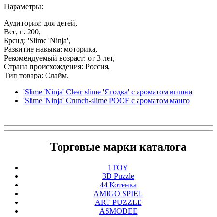
Параметры:
Аудитория: для детей,
Вес, г: 200,
Бренд: 'Slime 'Ninja',
Развитие навыка: моторика,
Рекомендуемый возраст: от 3 лет,
Страна происхождения: Россия,
Тип товара: Слайм.
'Slime 'Ninja' Clear-slime 'Ягодка' с ароматом вишни
'Slime 'Ninja' Crunch-slime POOF с ароматом манго
Торговые марки каталога
1TOY
3D Puzzle
44 Котенка
AMIGO SPIEL
ART PUZZLE
ASMODEE