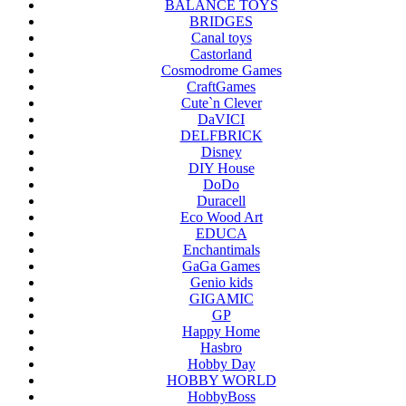
BALANCE TOYS
BRIDGES
Canal toys
Castorland
Cosmodrome Games
CraftGames
Cute`n Clever
DaVICI
DELFBRICK
Disney
DIY House
DoDo
Duracell
Eco Wood Art
EDUCA
Enchantimals
GaGa Games
Genio kids
GIGAMIC
GP
Happy Home
Hasbro
Hobby Day
HOBBY WORLD
HobbyBoss