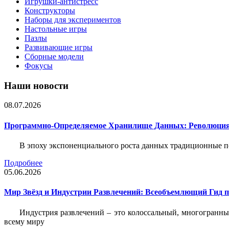
Игрушки-антистресс
Конструкторы
Наборы для экспериментов
Настольные игры
Пазлы
Развивающие игры
Сборные модели
Фокусы
Наши новости
08.07.2026
Программно-Определяемое Хранилище Данных: Революция
В эпоху экспоненциального роста данных традиционные 
Подробнее
05.06.2026
Мир Звёзд и Индустрии Развлечений: Всеобъемлющий Гид п
Индустрия развлечений – это колоссальный, многогранн
всему миру