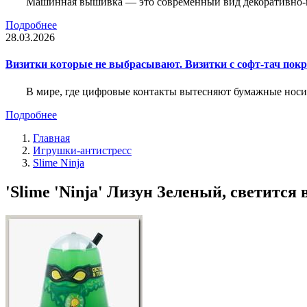
Машинная вышивка — это современный вид декоративно-пр
Подробнее
28.03.2026
Визитки которые не выбрасывают. Визитки с софт-тач пок
В мире, где цифровые контакты вытесняют бумажные носи
Подробнее
Главная
Игрушки-антистресс
Slime Ninja
'Slime 'Ninja' Лизун Зеленый, светится 