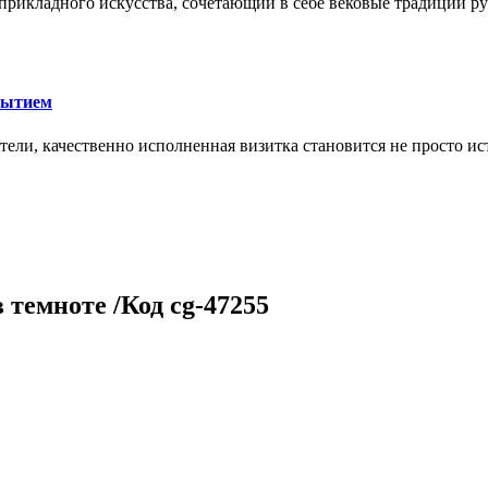
икладного искусства, сочетающий в себе вековые традиции ру
рытием
тели, качественно исполненная визитка становится не просто 
в темноте /Код cg-47255