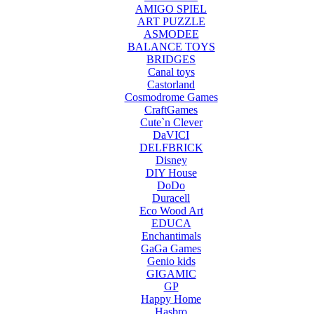
AMIGO SPIEL
ART PUZZLE
ASMODEE
BALANCE TOYS
BRIDGES
Canal toys
Castorland
Cosmodrome Games
CraftGames
Cute`n Clever
DaVICI
DELFBRICK
Disney
DIY House
DoDo
Duracell
Eco Wood Art
EDUCA
Enchantimals
GaGa Games
Genio kids
GIGAMIC
GP
Happy Home
Hasbro