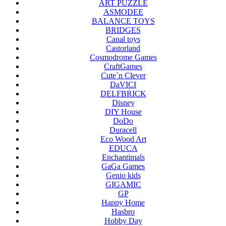
ART PUZZLE
ASMODEE
BALANCE TOYS
BRIDGES
Canal toys
Castorland
Cosmodrome Games
CraftGames
Cute`n Clever
DaVICI
DELFBRICK
Disney
DIY House
DoDo
Duracell
Eco Wood Art
EDUCA
Enchantimals
GaGa Games
Genio kids
GIGAMIC
GP
Happy Home
Hasbro
Hobby Day