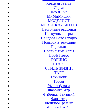
Красная Звезда
Ладья
Лео и Тиг
МиМиМишки
МОДЕЛИСТ
МОЗАИКА-СИНТЕЗ
Настоящие раскопки
Нескучные игры
Пандора Бокс Студио
Подарок в чемодане
Поделкин
Правильные игры
Проф-Пресс
РОБИНС
СТАРТ
СТИЛЬ ЖИЗНИ
ТАРГ
ТокиДоки
Трофи
Умная бумага
Фабрика Игр
Фабрика Фантазий
Фантазер
Феникс-Презент
Фишер Прайс