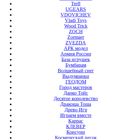
Trefl
UGEARS
VDOVICHEV
Vladi Toys
Wood Trick
ZOCH
Zormaer
ZVEZDA
АРК модел
Армия России
База игрушек
Бумбарам
Волшебный снег
Выдумщики
ГЕОДОМ
Город мастеров
Данко Тойс
Десятое королевство
Дракоша Тоша
Древо Игр
Играем вместе
Каррас
КЛЕВЕР
Консуни
Космический песок