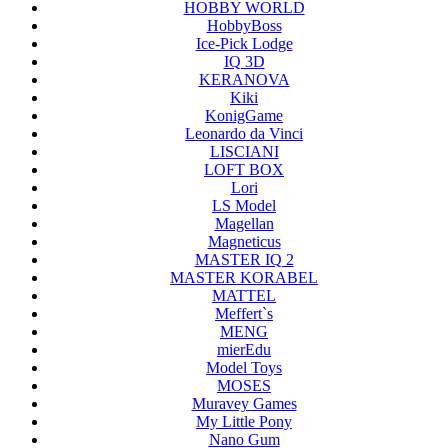
HOBBY WORLD
HobbyBoss
Ice-Pick Lodge
IQ 3D
KERANOVA
Kiki
KonigGame
Leonardo da Vinci
LISCIANI
LOFT BOX
Lori
LS Model
Magellan
Magneticus
MASTER IQ 2
MASTER KORABEL
MATTEL
Meffert`s
MENG
mierEdu
Model Toys
MOSES
Muravey Games
My Little Pony
Nano Gum