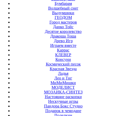
Бумбарам
Волшебный снег
Выдумщики
ГЕОДОМ
Город мастеров
Данко Тойс
Десятое королевство
Дракоша Тоша
Древо Игр
Играем вместе
Каррас
КЛЕВЕР
Консуни
Космический песок
Красная Звезда
Ладья
Лео и Тиг
МиМиМишки
МОДЕЛИСТ
МОЗАИКА-СИНТЕЗ
Настоящие раскопки
Нескучные игры
Пандора Бокс Студио
Подарок в чемодане
Поделкин