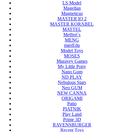
LS Model
Magellan
Magneticus
MASTER IQ 2
MASTER KORABEL
MATTEL
Meffert`s
MENG
mierEdu
Model Toys
MOSES
Muravey Games
My Little Pony
Nano Gum
ND PLAY
Nebulous Stars
Neo GUM
NEW CANNA
ORIGAMI
Patio
PIATNIK
Play Land
Prime 3D
RAVENSBURGER
Recent Toys