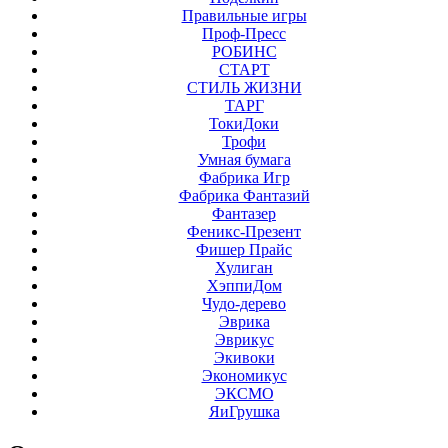
Правильные игры
Проф-Пресс
РОБИНС
СТАРТ
СТИЛЬ ЖИЗНИ
ТАРГ
ТокиДоки
Трофи
Умная бумага
Фабрика Игр
Фабрика Фантазий
Фантазер
Феникс-Презент
Фишер Прайс
Хулиган
ХэппиДом
Чудо-дерево
Эврика
Эврикус
Экивоки
Экономикус
ЭКСМО
ЯиГрушка