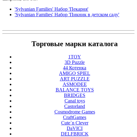
'Sylvanian Families' Набор 'Пекарня'
'Sylvanian Families' Набор 'Пикник в детском саду'
Торговые марки каталога
1TOY
3D Puzzle
44 Котенка
AMIGO SPIEL
ART PUZZLE
ASMODEE
BALANCE TOYS
BRIDGES
Canal toys
Castorland
Cosmodrome Games
CraftGames
Cute`n Clever
DaVICI
DELFBRICK