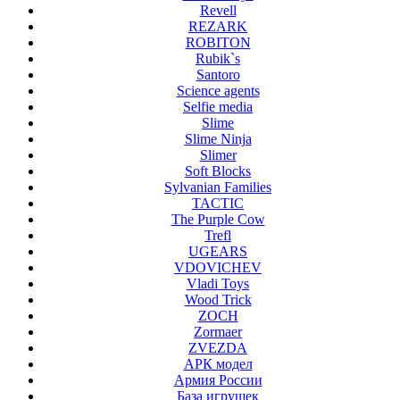
Revell
REZARK
ROBITON
Rubik`s
Santoro
Science agents
Selfie media
Slime
Slime Ninja
Slimer
Soft Blocks
Sylvanian Families
TACTIC
The Purple Cow
Trefl
UGEARS
VDOVICHEV
Vladi Toys
Wood Trick
ZOCH
Zormaer
ZVEZDA
АРК модел
Армия России
База игрушек