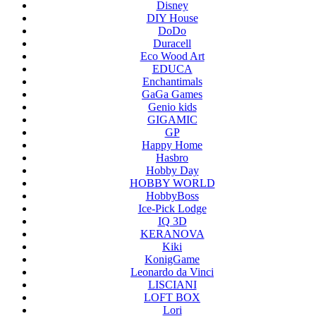
Disney
DIY House
DoDo
Duracell
Eco Wood Art
EDUCA
Enchantimals
GaGa Games
Genio kids
GIGAMIC
GP
Happy Home
Hasbro
Hobby Day
HOBBY WORLD
HobbyBoss
Ice-Pick Lodge
IQ 3D
KERANOVA
Kiki
KonigGame
Leonardo da Vinci
LISCIANI
LOFT BOX
Lori