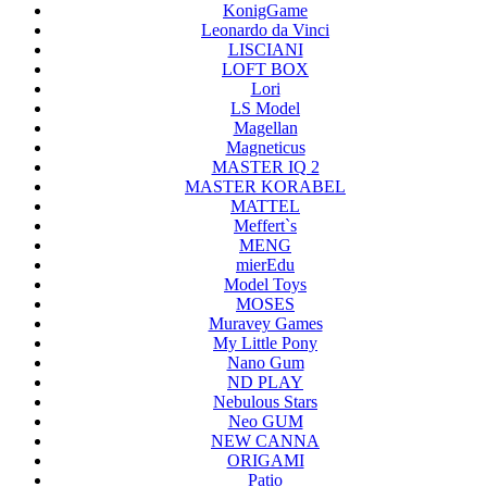
KonigGame
Leonardo da Vinci
LISCIANI
LOFT BOX
Lori
LS Model
Magellan
Magneticus
MASTER IQ 2
MASTER KORABEL
MATTEL
Meffert`s
MENG
mierEdu
Model Toys
MOSES
Muravey Games
My Little Pony
Nano Gum
ND PLAY
Nebulous Stars
Neo GUM
NEW CANNA
ORIGAMI
Patio