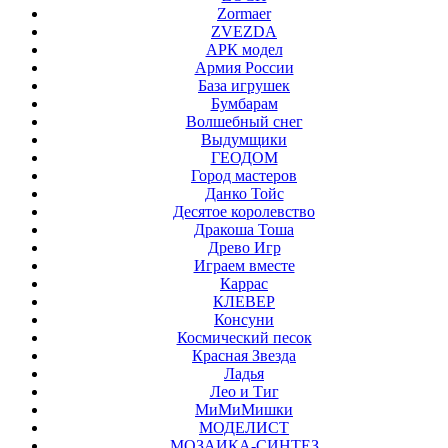
Zormaer
ZVEZDA
АРК модел
Армия России
База игрушек
Бумбарам
Волшебный снег
Выдумщики
ГЕОДОМ
Город мастеров
Данко Тойс
Десятое королевство
Дракоша Тоша
Древо Игр
Играем вместе
Каррас
КЛЕВЕР
Консуни
Космический песок
Красная Звезда
Ладья
Лео и Тиг
МиМиМишки
МОДЕЛИСТ
МОЗАИКА-СИНТЕЗ