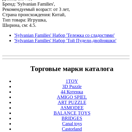
Бренд: 'Sylvanian Families',
Рекомендуемый возраст: от 3 лет,
Страна происхождения: Китай,
Тип товара: Игрушка,
Ширина, см: 4.5.
'Sylvanian Families' Набор 'Тележка со сладостями'
'Sylvanian Families' Набор 'Той Пудели-двойняшки'
Торговые марки каталога
1TOY
3D Puzzle
44 Котенка
AMIGO SPIEL
ART PUZZLE
ASMODEE
BALANCE TOYS
BRIDGES
Canal toys
Castorland