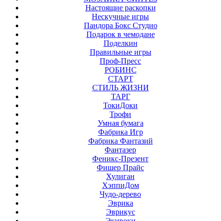
Настоящие раскопки
Нескучные игры
Пандора Бокс Студио
Подарок в чемодане
Поделкин
Правильные игры
Проф-Пресс
РОБИНС
СТАРТ
СТИЛЬ ЖИЗНИ
ТАРГ
ТокиДоки
Трофи
Умная бумага
Фабрика Игр
Фабрика Фантазий
Фантазер
Феникс-Презент
Фишер Прайс
Хулиган
ХэппиДом
Чудо-дерево
Эврика
Эврикус
Экивоки