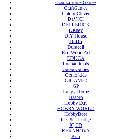
Cosmodrome Games
CraftGames
Cute`n Clever
DaVICI
DELFBRICK
Disney
DIY House
DoDo
Duracell
Eco Wood Art
EDUCA
Enchantimals
GaGa Games
Genio kids
GIGAMIC
GP
Happy Home
Hasbro
Hobby Day
HOBBY WORLD
HobbyBoss
Ice-Pick Lodge
IQ 3D
KERANOVA
Kiki