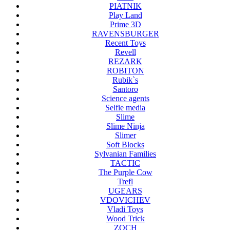
PIATNIK
Play Land
Prime 3D
RAVENSBURGER
Recent Toys
Revell
REZARK
ROBITON
Rubik`s
Santoro
Science agents
Selfie media
Slime
Slime Ninja
Slimer
Soft Blocks
Sylvanian Families
TACTIC
The Purple Cow
Trefl
UGEARS
VDOVICHEV
Vladi Toys
Wood Trick
ZOCH