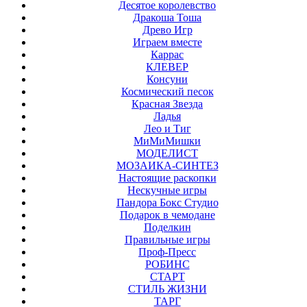
Десятое королевство
Дракоша Тоша
Древо Игр
Играем вместе
Каррас
КЛЕВЕР
Консуни
Космический песок
Красная Звезда
Ладья
Лео и Тиг
МиМиМишки
МОДЕЛИСТ
МОЗАИКА-СИНТЕЗ
Настоящие раскопки
Нескучные игры
Пандора Бокс Студио
Подарок в чемодане
Поделкин
Правильные игры
Проф-Пресс
РОБИНС
СТАРТ
СТИЛЬ ЖИЗНИ
ТАРГ