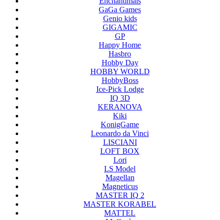
Enchantimals
GaGa Games
Genio kids
GIGAMIC
GP
Happy Home
Hasbro
Hobby Day
HOBBY WORLD
HobbyBoss
Ice-Pick Lodge
IQ 3D
KERANOVA
Kiki
KonigGame
Leonardo da Vinci
LISCIANI
LOFT BOX
Lori
LS Model
Magellan
Magneticus
MASTER IQ 2
MASTER KORABEL
MATTEL