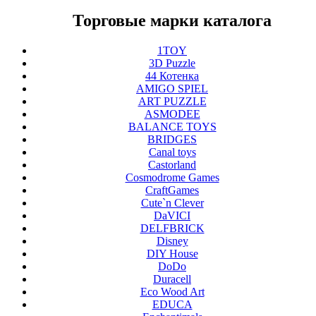
Торговые марки каталога
1TOY
3D Puzzle
44 Котенка
AMIGO SPIEL
ART PUZZLE
ASMODEE
BALANCE TOYS
BRIDGES
Canal toys
Castorland
Cosmodrome Games
CraftGames
Cute`n Clever
DaVICI
DELFBRICK
Disney
DIY House
DoDo
Duracell
Eco Wood Art
EDUCA