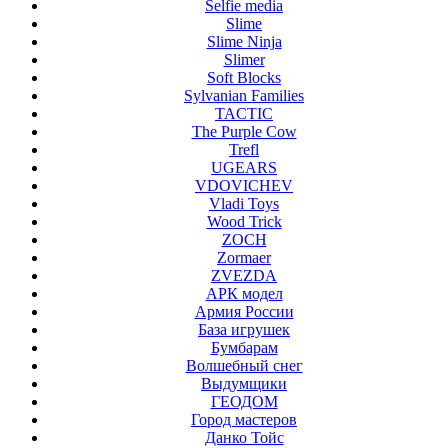
Selfie media
Slime
Slime Ninja
Slimer
Soft Blocks
Sylvanian Families
TACTIC
The Purple Cow
Trefl
UGEARS
VDOVICHEV
Vladi Toys
Wood Trick
ZOCH
Zormaer
ZVEZDA
АРК модел
Армия России
База игрушек
Бумбарам
Волшебный снег
Выдумщики
ГЕОДОМ
Город мастеров
Данко Тойс