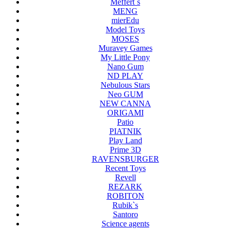
Meffert`s
MENG
mierEdu
Model Toys
MOSES
Muravey Games
My Little Pony
Nano Gum
ND PLAY
Nebulous Stars
Neo GUM
NEW CANNA
ORIGAMI
Patio
PIATNIK
Play Land
Prime 3D
RAVENSBURGER
Recent Toys
Revell
REZARK
ROBITON
Rubik`s
Santoro
Science agents