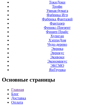
ТокиДоки
Трофи
Умная бумага
Фабрика Игр
Фабрика Фантазий
Фантазер
Феникс-Презент
Фишер Прайс
Хулиган
ХэппиДом
Чудо-дерево
Эврика
Эврикус
Экивоки
Экономикус
ЭКСМО
ЯиГрушка
Основные
страницы
Главная
Блог
Доставка
Оплата